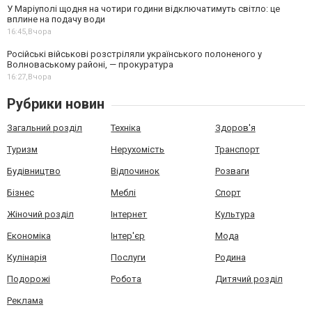
У Маріуполі щодня на чотири години відключатимуть світло: це
вплине на подачу води
16:45,
Вчора
Російські військові розстріляли українського полоненого у
Волноваському районі, — прокуратура
16:27,
Вчора
Рубрики новин
Загальний розділ
Техніка
Здоров'я
Туризм
Нерухомість
Транспорт
Будівництво
Відпочинок
Розваги
Бізнес
Меблі
Спорт
Жіночий розділ
Інтернет
Культура
Економіка
Інтер'єр
Мода
Кулінарія
Послуги
Родина
Подорожі
Робота
Дитячий розділ
Реклама