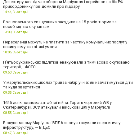
Дезертирував під час оборони Маріуполя і перейшов на бік РФ:
прикордоннику повідомили про підозру
14:44,
Сьогодні
Волноваського священника засудили на 15 років тюрми за
пособництво окупантам
13:00,
Сьогодні
Переселенці можуть не платити за частину комунальних послуг у
покинутому житлі: які умови
10:06,
Сьогодні
П’ятьох українських підлітків евакуювали з тимчасово окупованої
території, - ФОТО
09:53,
Сьогодні
У маріупольських школах триває набір учнів: як навчатимуться діти
та куди звертатися
09:35,
Сьогодні
1626 день повномасштабної війни. Горить черговий WB у
Єкатеринбурзі. ЗСУ атакували військові цілі у Маріуполі
08:55,
Сьогодні
В окупованому Маріуполі БПЛА знову атакували енергетичну
інфраструктуру, — ВІДЕО
08:47,
Сьогодні