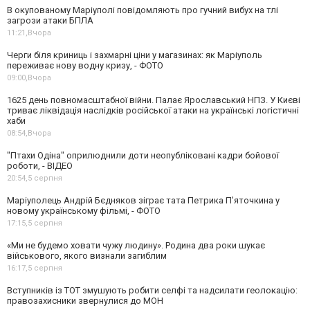
В окупованому Маріуполі повідомляють про гучний вибух на тлі
загрози атаки БПЛА
11:21,
Вчора
Черги біля криниць і захмарні ціни у магазинах: як Маріуполь
переживає нову водну кризу, - ФОТО
09:00,
Вчора
1625 день повномасштабної війни. Палає Ярославський НПЗ. У Києві
триває ліквідація наслідків російської атаки на українські логістичні
хаби
08:54,
Вчора
"Птахи Одіна" оприлюднили доти неопубліковані кадри бойової
роботи, - ВІДЕО
20:54,
5 серпня
Маріуполець Андрій Бєдняков зіграє тата Петрика П’яточкина у
новому українському фільмі, - ФОТО
17:15,
5 серпня
«Ми не будемо ховати чужу людину». Родина два роки шукає
військового, якого визнали загиблим
16:17,
5 серпня
Вступників із ТОТ змушують робити селфі та надсилати геолокацію:
правозахисники звернулися до МОН