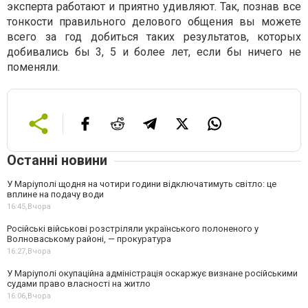
эксперта работают и приятно удивляют. Так, познав все
тонкости правильного делового общения вы можете
всего за год добиться таких результатов, которых
добивались бы 3, 5 и более лет, если бы ничего не
поменяли.
Останні новини
У Маріуполі щодня на чотири години відключатимуть світло: це
вплине на подачу води
16:45,
Вчора
Російські військові розстріляли українського полоненого у
Волноваському районі, — прокуратура
16:27,
Вчора
У Маріуполі окупаційна адміністрація оскаржує визнане російськими
судами право власності на житло
16:06,
Вчора