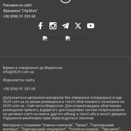
Реклама на сайті
Франшиза "CitySites"
+38 (096) 91 303 68
Віримо в повернення до Маріуполя
info@0629.com.ua
Журналисты сайта
+38 (096) 91 303 68
Допускається цитування матеріалів без отримання попередньої згоди
0629.com.ua за умови розміщення в тексті обов'язкового посилання на
0629.com.ua - Сайт міста Маріуполя. Для інтернет-видань обов'язкове
розміщення прямого, відкритого для пошукових систем гіперпосилання
на цитовані статті не нижче другого абзацу в тексті або в якості джерела.
Порушення виняткових прав переслідується Законом.
Матеріали з плашками "Новини компаній", "Промо", "Партнерський
матеріал", "Партнерський спецпроєкт", "Політичні новини", "Пресреліз",