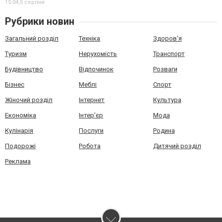
15:04,
5 серпня
Рубрики новин
Загальний розділ
Техніка
Здоров'я
Туризм
Нерухомість
Транспорт
Будівництво
Відпочинок
Розваги
Бізнес
Меблі
Спорт
Жіночий розділ
Інтернет
Культура
Економіка
Інтер'єр
Мода
Кулінарія
Послуги
Родина
Подорожі
Робота
Дитячий розділ
Реклама