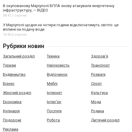
В окупованому Маріуполі БПЛА знову атакували енергетичну
інфраструктуру, — ВІДЕО
08:47,
7 серпня
У Маріуполі щодня на чотири години відключатимуть світло: це
вплине на подачу води
16:45,
6 серпня
Рубрики новин
Загальний розділ
Техніка
Здоров'я
Туризм
Нерухомість
Транспорт
Будівництво
Відпочинок
Розваги
Бізнес
Меблі
Спорт
Жіночий розділ
Інтернет
Культура
Економіка
Інтер'єр
Мода
Кулінарія
Послуги
Родина
Подорожі
Робота
Дитячий розділ
Реклама