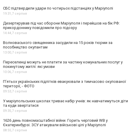
СБС підтвердили удари по чотирьох підстанціях у Маріуполі
19:31,
7 серпня
Дезертирував під час оборони Маріуполя і перейшов на бік РФ:
прикордоннику повідомили про підозру
14:44,
7 серпня
Волноваського священника засудили на 15 років тюрми за
пособництво окупантам
13:00,
7 серпня
Переселенці можуть не платити за частину комунальних послуг у
покинутому житлі: які умови
10:06,
7 серпня
П’ятьох українських підлітків евакуювали з тимчасово окупованої
території, - ФОТО
09:53,
7 серпня
У маріупольських школах триває набір учнів: як навчатимуться діти
та куди звертатися
09:35,
7 серпня
1626 день повномасштабної війни. Горить черговий WB у
Єкатеринбурзі. ЗСУ атакували військові цілі у Маріуполі
08:55,
7 серпня