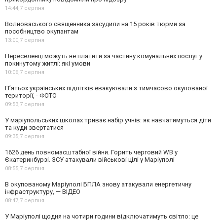
14:44,
7 серпня
Волноваського священника засудили на 15 років тюрми за
пособництво окупантам
13:00,
7 серпня
Переселенці можуть не платити за частину комунальних послуг у
покинутому житлі: які умови
10:06,
7 серпня
П’ятьох українських підлітків евакуювали з тимчасово окупованої
території, - ФОТО
09:53,
7 серпня
У маріупольських школах триває набір учнів: як навчатимуться діти
та куди звертатися
09:35,
7 серпня
1626 день повномасштабної війни. Горить черговий WB у
Єкатеринбурзі. ЗСУ атакували військові цілі у Маріуполі
08:55,
7 серпня
В окупованому Маріуполі БПЛА знову атакували енергетичну
інфраструктуру, — ВІДЕО
08:47,
7 серпня
У Маріуполі щодня на чотири години відключатимуть світло: це