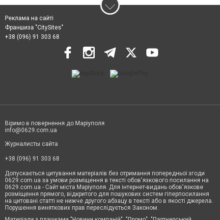
Реклама на сайті
Франшиза "CitySites"
+38 (096) 91 303 68
Віримо в повернення до Маріуполя
info@0629.com.ua
Журналисты сайта
+38 (096) 91 303 68
Допускається цитування матеріалів без отримання попередньої згоди
0629.com.ua за умови розміщення в тексті обов'язкового посилання на
0629.com.ua - Сайт міста Маріуполя. Для інтернет-видань обов'язкове
розміщення прямого, відкритого для пошукових систем гіперпосилання
на цитовані статті не нижче другого абзацу в тексті або в якості джерела.
Порушення виняткових прав переслідується Законом.
Матеріали з плашками "Новини компаній", "Промо", "Партнерський