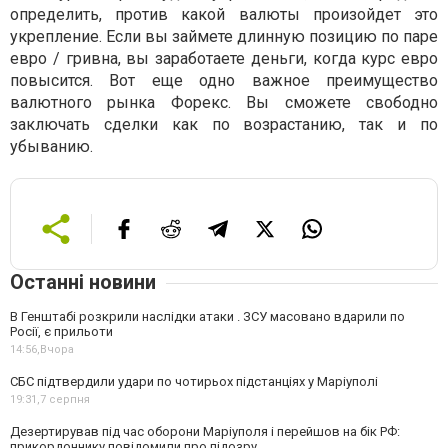
определить, против какой валюты произойдет это
укрепление. Если вы займете длинную позицию по паре
евро / гривна, вы заработаете деньги, когда курс евро
повысится. Вот еще одно важное преимущество
валютного рынка Форекс. Вы сможете свободно
заключать сделки как по возрастанию, так и по
убыванию.
Останні новини
В Генштабі розкрили наслідки атаки . ЗСУ масовано вдарили по
Росії, є прильоти
14:56,
Вчора
СБС підтвердили удари по чотирьох підстанціях у Маріуполі
19:31,
7 серпня
Дезертирував під час оборони Маріуполя і перейшов на бік РФ:
прикордоннику повідомили про підозру