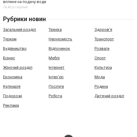
вплине на подачу води
16:45,
6 серпня
Рубрики новин
Загальний розділ
Техніка
Здоров'я
Туризм
Нерухомість
Транспорт
Будівництво
Відпочинок
Розваги
Бізнес
Меблі
Спорт
Жіночий розділ
Інтернет
Культура
Економіка
Інтер'єр
Мода
Кулінарія
Послуги
Родина
Подорожі
Робота
Дитячий розділ
Реклама