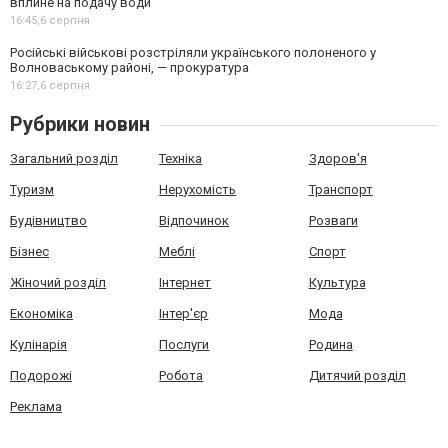
вплине на подачу води
16:45,
6 серпня
Російські військові розстріляли українського полоненого у
Волноваському районі, — прокуратура
16:27,
6 серпня
Рубрики новин
Загальний розділ
Техніка
Здоров'я
Туризм
Нерухомість
Транспорт
Будівництво
Відпочинок
Розваги
Бізнес
Меблі
Спорт
Жіночий розділ
Інтернет
Культура
Економіка
Інтер'єр
Мода
Кулінарія
Послуги
Родина
Подорожі
Робота
Дитячий розділ
Реклама