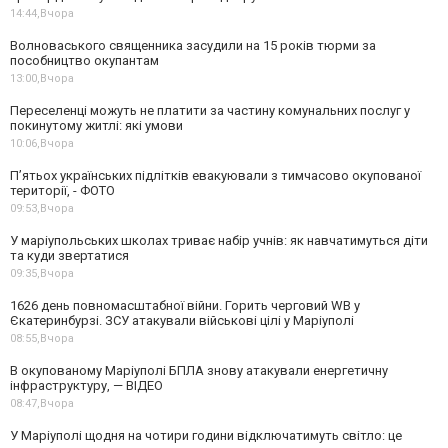
14:44,
Вчора
Волноваського священника засудили на 15 років тюрми за
пособництво окупантам
13:00,
Вчора
Переселенці можуть не платити за частину комунальних послуг у
покинутому житлі: які умови
10:06,
Вчора
П’ятьох українських підлітків евакуювали з тимчасово окупованої
території, - ФОТО
09:53,
Вчора
У маріупольських школах триває набір учнів: як навчатимуться діти
та куди звертатися
09:35,
Вчора
1626 день повномасштабної війни. Горить черговий WB у
Єкатеринбурзі. ЗСУ атакували військові цілі у Маріуполі
08:55,
Вчора
В окупованому Маріуполі БПЛА знову атакували енергетичну
інфраструктуру, — ВІДЕО
08:47,
Вчора
У Маріуполі щодня на чотири години відключатимуть світло: це