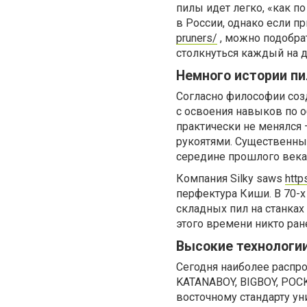
пилы идет легко, «как по
в России, однако если п
pruners/
, можно подобра
столкнуться каждый на д
Немного истории пил
Согласно философии соз
с освоения навыков по 
практически не менялся 
рукоятями. Существенны
середине прошлого века
Компания Silky saws
http
перфектура Киши. В 70-х
складных пил на станках
этого времени никто ра
Высокие технологии
Сегодня наиболее распр
KATANABOY, BIGBOY, POC
восточному стандарту у