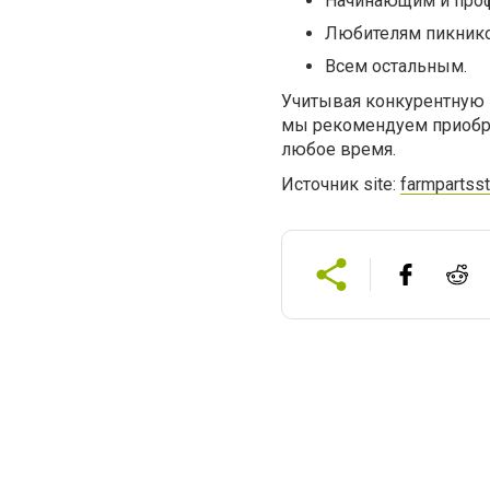
Начинающим и проф
Любителям пикнико
Всем остальным.
Учитывая конкурентную 
мы рекомендуем приобре
любое время.
Источник site:
farmpartss