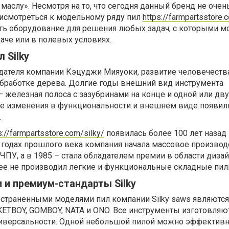
 маслу». Несмотря на то, что сегодня данный бренд не очен
рисмотреться к модельному ряду пил
https://farmpartsstore
ть оборудование для решения любых задач, с которыми м
аче или в полевых условиях.
 Silky
дателя компании Кэцуджи Мияуоки, развитие человечеств
обработке дерева. Долгие годы внешний вид инструмента
– железная полоса с зазубринами на конце и одной или дв
е изменения в функциональности и внешнем виде появил
.
s://farmpartsstore.com/silky/
появилась более 100 лет назад 
 годах прошлого века компания начала массовое производ
 ЧПУ, а в 1985 – стала обладателем премии в области дизай
нее не производил легкие и функциональные складные пил
 и премиум-стандарты Silky
остраненными моделями пил компании Silky saws являются
KETBOY, GOMBOY, NATA и ONO. Все инструменты изготовляю
ниверсальности. Одной небольшой пилой можно эффективн