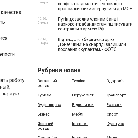
Вчора
селфі та надсилати геолокацію:
правозахисники звернулися до МОН
качества:
10:56,
Путін дозволив членам банд і
ть
Вчора
наркоконтрабандистам підписувати
контракти з армією РФ
тся
09:43,
Від тих, хто зберігає історію
Вчора
Донеччини: на снаряді залишили
послання окупантам, - ФОТО
епости
Рубрики новин
нять работу
Загальний
Техніка
Здоров'я
розділ
ный,
В первую
Туризм
Нерухомість
Транспорт
Будівництво
Відпочинок
Розваги
Бізнес
Меблі
Спорт
Жіночий
Інтернет
Культура
розділ
Економіка
Інтер'єр
Мода