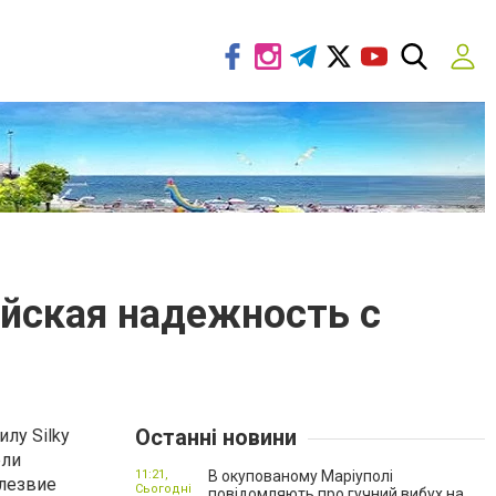
айская надежность с
Останні новини
лу Silky
ели
11:21,
В окупованому Маріуполі
 лезвие
Сьогодні
повідомляють про гучний вибух на