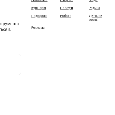
Кулінарія
Послуги
Родина
Подорожі
Робота
Дитячий
розділ
струмента,
Реклама
ться в