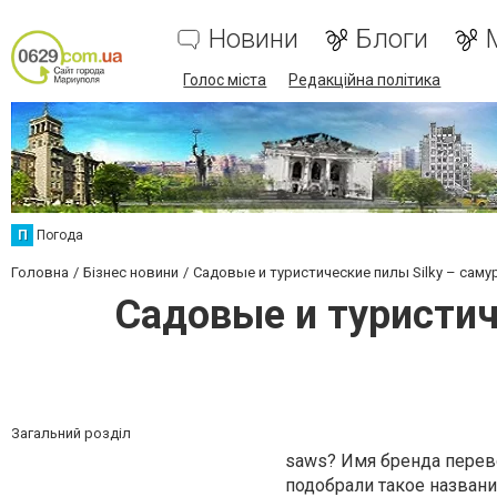
Новини
Блоги
Голос міста
Редакційна політика
П
Погода
Головна
Бізнес новини
Садовые и туристические пилы Silky – сам
Садовые и туристич
Загальний розділ
saws? Имя бренда перев
подобрали такое названи