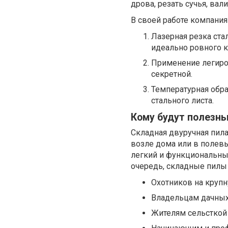
дрова, резать сучья, ва
В своей работе компани
Лазерная резка ста
идеально ровного к
Применение легиро
секретной.
Температурная обр
стального листа.
Кому будут полезны
Складная двуручная пила
возле дома или в полевы
легкий и функциональный
очередь, складные пилы 
Охотников на крупн
Владельцам дачных
Жителям сельсткой