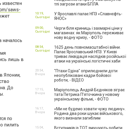
ь известен
тлі загрози атаки БПЛА
.com/saws-
10:19,
У Ярославлі палає НПЗ «Славнєфть-
ожет
Сьогодні
ЯНОС»
09:00,
Черги біля криниць і захмарні ціни у
Сьогодні
магазинах: як Маріуполь переживає
нову водну кризу, - ФОТО
а началось
08:54,
1625 день повномасштабної війни.
Сьогодні
Палає Ярославський НПЗ. У Києві
умя
триває ліквідація наслідків російської
ись лишь в
атаки на українські логістичні хаби
20:54,
"Птахи Одіна" оприлюднили доти
в Японии,
Вчора
неопубліковані кадри бойової
роботи, - ВІДЕО
ство
на. До
17:15,
Маріуполець Андрій Бєдняков зіграє
ы.
Вчора
тата Петрика П’яточкина у новому
українському фільмі, - ФОТО
16:17,
«Ми не будемо ховати чужу людину».
Вчора
Родина два роки шукає військового,
тся по
якого визнали загиблим
о пилить
15:04,
Вступників із ТОТ змушують робити