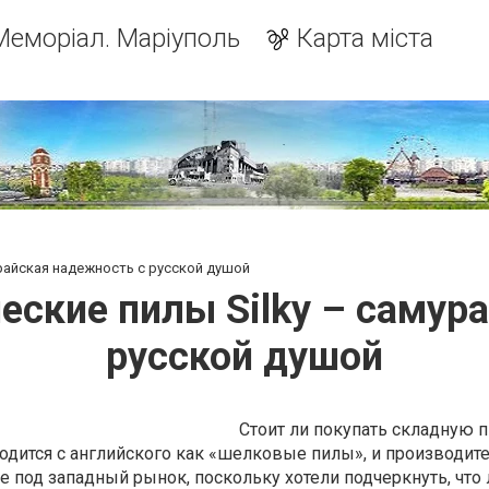
Меморіал. Маріуполь
Карта міста
урайская надежность с русской душой
еские пилы Silky – самур
русской душой
Стоит ли покупать складную пи
одится с английского как «шелковые пилы», и производит
е под западный рынок, поскольку хотели подчеркнуть, что