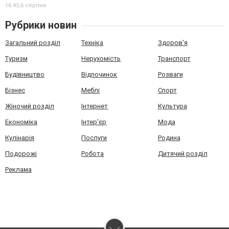
16:45,
6 серпня
Рубрики новин
Загальний розділ
Техніка
Здоров'я
Туризм
Нерухомість
Транспорт
Будівництво
Відпочинок
Розваги
Бізнес
Меблі
Спорт
Жіночий розділ
Інтернет
Культура
Економіка
Інтер'єр
Мода
Кулінарія
Послуги
Родина
Подорожі
Робота
Дитячий розділ
Реклама