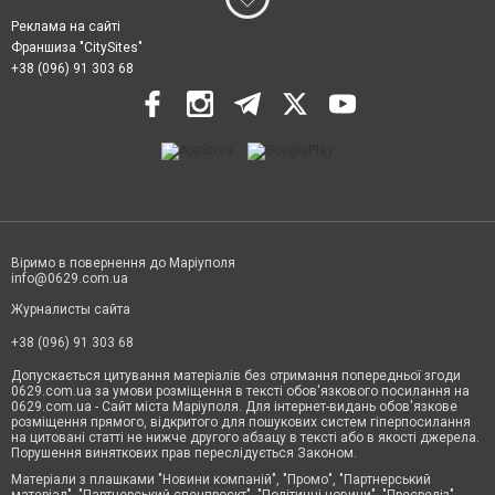
Реклама на сайті
Франшиза "CitySites"
+38 (096) 91 303 68
Віримо в повернення до Маріуполя
info@0629.com.ua
Журналисты сайта
+38 (096) 91 303 68
Допускається цитування матеріалів без отримання попередньої згоди
0629.com.ua за умови розміщення в тексті обов'язкового посилання на
0629.com.ua - Сайт міста Маріуполя. Для інтернет-видань обов'язкове
розміщення прямого, відкритого для пошукових систем гіперпосилання
на цитовані статті не нижче другого абзацу в тексті або в якості джерела.
Порушення виняткових прав переслідується Законом.
Матеріали з плашками "Новини компаній", "Промо", "Партнерський