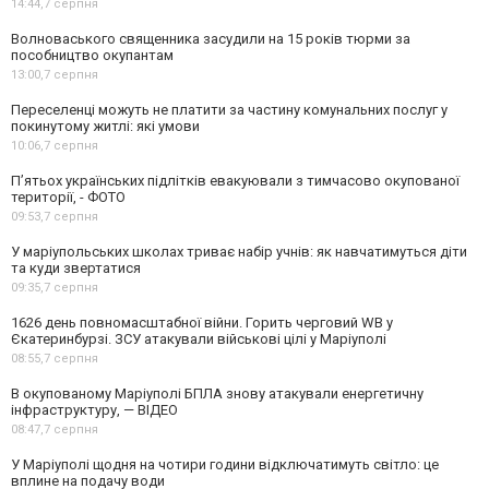
14:44,
7 серпня
Волноваського священника засудили на 15 років тюрми за
пособництво окупантам
13:00,
7 серпня
Переселенці можуть не платити за частину комунальних послуг у
покинутому житлі: які умови
10:06,
7 серпня
П’ятьох українських підлітків евакуювали з тимчасово окупованої
території, - ФОТО
09:53,
7 серпня
У маріупольських школах триває набір учнів: як навчатимуться діти
та куди звертатися
09:35,
7 серпня
1626 день повномасштабної війни. Горить черговий WB у
Єкатеринбурзі. ЗСУ атакували військові цілі у Маріуполі
08:55,
7 серпня
В окупованому Маріуполі БПЛА знову атакували енергетичну
інфраструктуру, — ВІДЕО
08:47,
7 серпня
У Маріуполі щодня на чотири години відключатимуть світло: це
вплине на подачу води