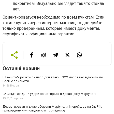
покрытием. Визуально выглядит так что стекла
нет.
Ориентироваться необходимо по всем пунктам. Если
хотите купить через интернет магазин, то доверяйте
только проверенным, которые имеют документы,
сертификаты, официальные гарантии.
Останні новини
В Генштабі розкрили наслідки атаки . ЗСУ масовано вдарили по
Росії, є прильоти
14:56,
Вчора
СБС підтвердили удари по чотирьох підстанціях у Маріуполі
19:31,
7 серпня
Дезертирував під час оборони Маріуполя і перейшов на бік РФ:
прикордоннику повідомили про підозру