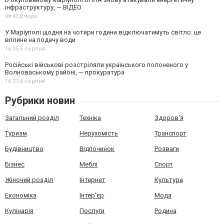
інфраструктуру, — ВІДЕО
08:47,
Вчора
У Маріуполі щодня на чотири години відключатимуть світло: це
вплине на подачу води
16:45,
6 серпня
Російські військові розстріляли українського полоненого у
Волноваському районі, — прокуратура
16:27,
6 серпня
Рубрики новин
Загальний розділ
Техніка
Здоров'я
Туризм
Нерухомість
Транспорт
Будівництво
Відпочинок
Розваги
Бізнес
Меблі
Спорт
Жіночий розділ
Інтернет
Культура
Економіка
Інтер'єр
Мода
Кулінарія
Послуги
Родина