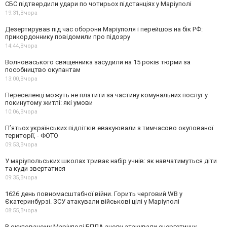
СБС підтвердили удари по чотирьох підстанціях у Маріуполі
19:31,
Вчора
Дезертирував під час оборони Маріуполя і перейшов на бік РФ:
прикордоннику повідомили про підозру
14:44,
Вчора
Волноваського священника засудили на 15 років тюрми за
пособництво окупантам
13:00,
Вчора
Переселенці можуть не платити за частину комунальних послуг у
покинутому житлі: які умови
10:06,
Вчора
П’ятьох українських підлітків евакуювали з тимчасово окупованої
території, - ФОТО
09:53,
Вчора
У маріупольських школах триває набір учнів: як навчатимуться діти
та куди звертатися
09:35,
Вчора
1626 день повномасштабної війни. Горить черговий WB у
Єкатеринбурзі. ЗСУ атакували військові цілі у Маріуполі
08:55,
Вчора
В окупованому Маріуполі БПЛА знову атакували енергетичну