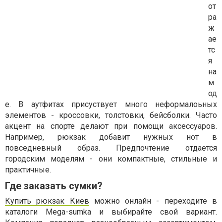
от
ра
ж
ае
тс
я
на
м
од
е. В аутфитах присуствует много неформалоьных
элементов - кроссовки, толстовки, бейсболки. Часто
акцент на спорте делают при помощи аксессуаров.
Например, рюкзак добавит нужных нот в
повседневный образ. Предпочтение отдается
городским моделям - они компактные, стильные и
практичные.
Где заказать сумки?
Купить рюкзак Киев
можно онлайн - переходите в
каталоги Мega-sumka и выбирайте свой вариант.