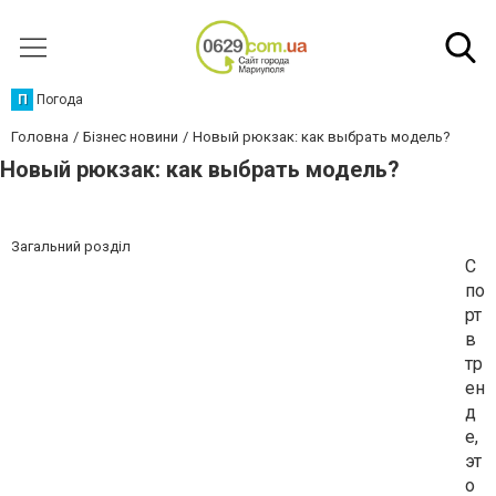
П
Погода
Головна
Бізнес новини
Новый рюкзак: как выбрать модель?
Новый рюкзак: как выбрать модель?
Загальний розділ
С
по
рт
в
тр
ен
д
е,
эт
о