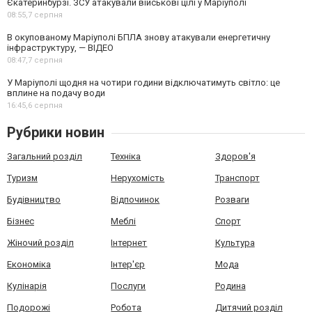
Єкатеринбурзі. ЗСУ атакували військові цілі у Маріуполі
08:55,
7 серпня
В окупованому Маріуполі БПЛА знову атакували енергетичну
інфраструктуру, — ВІДЕО
08:47,
7 серпня
У Маріуполі щодня на чотири години відключатимуть світло: це
вплине на подачу води
16:45,
6 серпня
Рубрики новин
Загальний розділ
Техніка
Здоров'я
Туризм
Нерухомість
Транспорт
Будівництво
Відпочинок
Розваги
Бізнес
Меблі
Спорт
Жіночий розділ
Інтернет
Культура
Економіка
Інтер'єр
Мода
Кулінарія
Послуги
Родина
Подорожі
Робота
Дитячий розділ