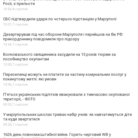
Росії, є прильоти
14:56,
8 серпня
СБС підтвердили удари по чотирьох підстанціях у Маріуполі
19:31,
7 серпня
Дезертирував під час оборони Маріуполя і перейшов на бік РФ:
прикордоннику повідомили про підозру
14:44,
7 серпня
Волноваського священника засудили на 15 років тюрми за
пособництво окупантам
13:00,
7 серпня
Переселенці можуть не платити за частину комунальних послуг у
покинутому житлі: які умови
10:06,
7 серпня
П’ятьох українських підлітків евакуювали з тимчасово окупованої
території, - ФОТО
09:53,
7 серпня
У маріупольських школах триває набір учнів: як навчатимуться діти
та куди звертатися
09:35,
7 серпня
1626 день повномасштабної війни. Горить черговий WB у