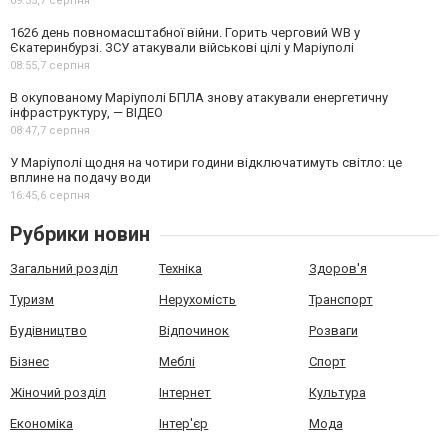
09:35,
7 серпня
1626 день повномасштабної війни. Горить черговий WB у
Єкатеринбурзі. ЗСУ атакували військові цілі у Маріуполі
08:55,
7 серпня
В окупованому Маріуполі БПЛА знову атакували енергетичну
інфраструктуру, — ВІДЕО
08:47,
7 серпня
У Маріуполі щодня на чотири години відключатимуть світло: це
вплине на подачу води
16:45,
6 серпня
Рубрики новин
Загальний розділ
Техніка
Здоров'я
Туризм
Нерухомість
Транспорт
Будівництво
Відпочинок
Розваги
Бізнес
Меблі
Спорт
Жіночий розділ
Інтернет
Культура
Економіка
Інтер'єр
Мода