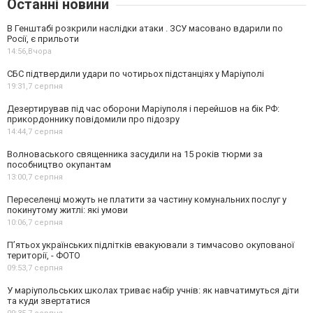
Останні новини
В Генштабі розкрили наслідки атаки . ЗСУ масовано вдарили по
Росії, є прильоти
14:56,
Вчора
СБС підтвердили удари по чотирьох підстанціях у Маріуполі
19:31,
7 серпня
Дезертирував під час оборони Маріуполя і перейшов на бік РФ:
прикордоннику повідомили про підозру
14:44,
7 серпня
Волноваського священника засудили на 15 років тюрми за
пособництво окупантам
13:00,
7 серпня
Переселенці можуть не платити за частину комунальних послуг у
покинутому житлі: які умови
10:06,
7 серпня
П’ятьох українських підлітків евакуювали з тимчасово окупованої
території, - ФОТО
09:53,
7 серпня
У маріупольських школах триває набір учнів: як навчатимуться діти
та куди звертатися