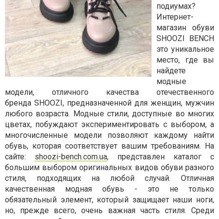
подиумах?
Интернет-
магазин обуви
SHOOZI BENCH
это уникальное
место, где вы
найдете
модные
модели, отличного качества отечественного
бренда
SHOOZI, предназначенной для женщин, мужчин
любого возраста. Модные стили, доступные во многих
цветах, побуждают экспериментировать с выбором, а
многочисленные модели позволяют каждому найти
обувь, которая соответствует вашим требованиям. На
сайте:
shoozi-bench.com.ua
, представлен каталог с
большим выбором оригинальных видов обуви разного
стиля, подходящих на любой случай. Отличная
качественная модная обувь - это не только
обязательный элемент, который защищает наши ноги,
но, прежде всего, очень важная часть стиля. Среди