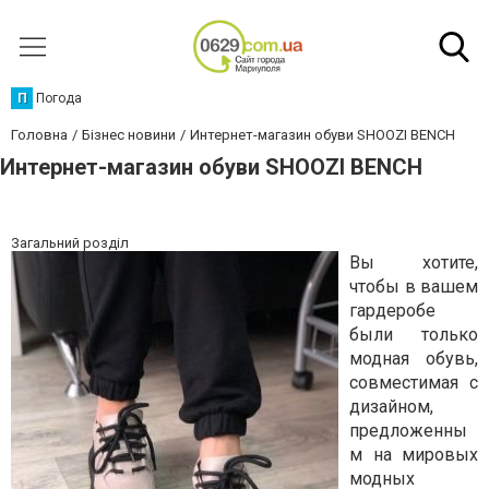
П
Погода
Головна
Бізнес новини
Интернет-магазин обуви SHOOZI BENCH
Интернет-магазин обуви SHOOZI BENCH
Загальний розділ
Вы хотите,
чтобы в вашем
гардеробе
были только
модная обувь,
совместимая с
дизайном,
предложенны
м на мировых
модных