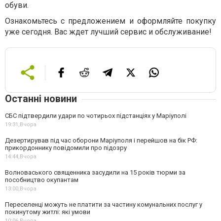
обуви.
Ознакомьтесь с предложением и оформляйте покупку
уже сегодня. Вас ждет лучший сервис и обслуживание!
Останні новини
СБС підтвердили удари по чотирьох підстанціях у Маріуполі
19:31,
Вчора
Дезертирував під час оборони Маріуполя і перейшов на бік РФ:
прикордоннику повідомили про підозру
14:44,
Вчора
Волноваського священника засудили на 15 років тюрми за
пособництво окупантам
13:00,
Вчора
Переселенці можуть не платити за частину комунальних послуг у
покинутому житлі: які умови
10:06,
Вчора