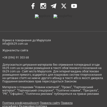
Віримо в повернення до Маріуполя
info@0629.com.ua
Журналисты сайта
+38 (096) 91 303 68
Допускається цитування матеріалів без отримання попередньої згоди
0629.com.ua за умови розміщення в тексті обов'язкового посилання на
0629.com.ua - Сайт міста Маріуполя. Для інтернет-видань обов'язкове
розміщення прямого, відкритого для пошукових систем гіперпосилання
на цитовані статті не нижче другого абзацу в тексті або в якості джерела.
Порушення виняткових прав переслідується Законом.
Матеріали з плашками "Новини компаній", "Промо", "Партнерський
матеріал", "Партнерський спецпроєкт", "Політичні новини", "Пресреліз",
"PR", "Офіційно", "Політична реклама" публікуються на правах реклами.
Політика конфіденційності
Правила сайту
Правила
класифайд
Редакційна політика