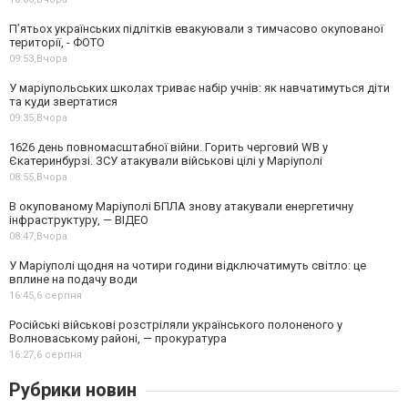
П’ятьох українських підлітків евакуювали з тимчасово окупованої
території, - ФОТО
09:53,
Вчора
У маріупольських школах триває набір учнів: як навчатимуться діти
та куди звертатися
09:35,
Вчора
1626 день повномасштабної війни. Горить черговий WB у
Єкатеринбурзі. ЗСУ атакували військові цілі у Маріуполі
08:55,
Вчора
В окупованому Маріуполі БПЛА знову атакували енергетичну
інфраструктуру, — ВІДЕО
08:47,
Вчора
У Маріуполі щодня на чотири години відключатимуть світло: це
вплине на подачу води
16:45,
6 серпня
Російські військові розстріляли українського полоненого у
Волноваському районі, — прокуратура
16:27,
6 серпня
Рубрики новин