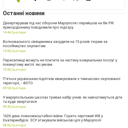
Останні новини
Дезертирував під час оборони Маріуполя і перейшов на бік РФ:
прикордоннику повідомили про підозру
14:44,
Сьогодні
Волноваського священника засудили на 15 років тюрми за
пособництво окупантам
13:00,
Сьогодні
Переселенці можуть не платити за частину комунальних послуг у
покинутому житлі: які умови
10:06,
Сьогодні
П’ятьох українських підлітків евакуювали з тимчасово окупованої
території, - ФОТО
09:53,
Сьогодні
У маріупольських школах триває набір учнів: як навчатимуться діти
та куди звертатися
09:35,
Сьогодні
1626 день повномасштабної війни. Горить черговий WB у
Єкатеринбурзі. ЗСУ атакували військові цілі у Маріуполі
08:55,
Сьогодні