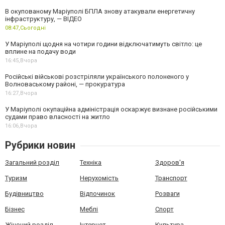
В окупованому Маріуполі БПЛА знову атакували енергетичну
інфраструктуру, — ВІДЕО
08:47,
Сьогодні
У Маріуполі щодня на чотири години відключатимуть світло: це
вплине на подачу води
16:45,
Вчора
Російські військові розстріляли українського полоненого у
Волноваському районі, — прокуратура
16:27,
Вчора
У Маріуполі окупаційна адміністрація оскаржує визнане російськими
судами право власності на житло
16:06,
Вчора
Рубрики новин
Загальний розділ
Техніка
Здоров'я
Туризм
Нерухомість
Транспорт
Будівництво
Відпочинок
Розваги
Бізнес
Меблі
Спорт
Жіночий розділ
Інтернет
Культура