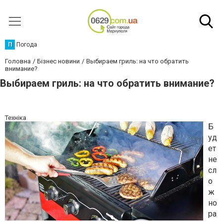
П
Погода
Головна
Бізнес новини
Выбираем гриль: на что обратить
внимание?
Выбираем гриль: на что обратить внимание?
Техніка
Б
уд
ет
не
сл
о
ж
но
ра