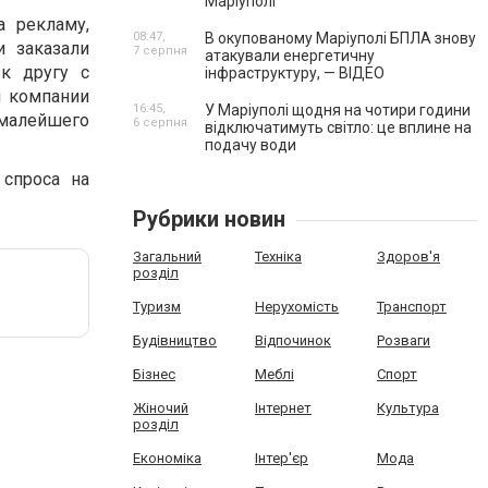
Маріуполі
а рекламу,
08:47,
В окупованому Маріуполі БПЛА знову
и заказали
7 серпня
атакували енергетичну
к другу с
інфраструктуру, — ВІДЕО
м компании
16:45,
У Маріуполі щодня на чотири години
 малейшего
6 серпня
відключатимуть світло: це вплине на
подачу води
 спроса на
Рубрики новин
Загальний
Техніка
Здоров'я
розділ
Туризм
Нерухомість
Транспорт
Будівництво
Відпочинок
Розваги
Бізнес
Меблі
Спорт
Жіночий
Інтернет
Культура
розділ
Економіка
Інтер'єр
Мода