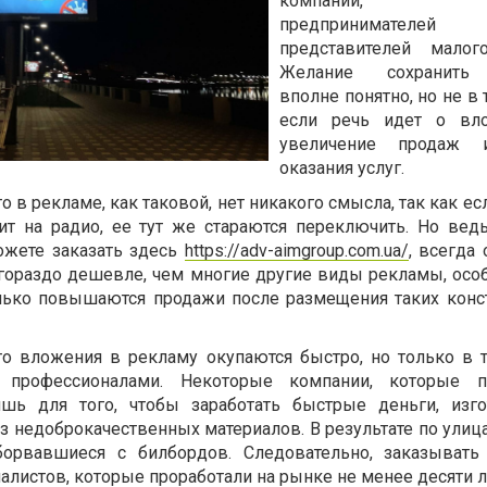
компаний, ч
предпринимат
представителей малог
Желание сохранить
вполне понятно, но не в 
если речь идет о вл
увеличение продаж 
оказания услуг.
 в рекламе, как таковой, нет никакого смысла, так как ес
ит на радио, ее тут же стараются переключить. Но вед
ожете заказать здесь
https://adv-aimgroup.com.ua/
, всегда 
 гораздо дешевле, чем многие другие виды рекламы, особ
олько повышаются продажи после размещения таких конс
то вложения в рекламу окупаются быстро, но только в т
а профессионалами. Некоторые компании, которые 
шь для того, чтобы заработать быстрые деньги, изг
 недоброкачественных материалов. В результате по улиц
борвавшиеся с билбордов. Следовательно, заказыват
иалистов, которые проработали на рынке не менее десяти л