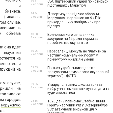
астных
19:31,
СБС підтвердили удари по чотирьох
7 серпня
елей и
підстанціях у Маріуполі
о бизнеса.
14:44,
Дезертирував під час оборони
 финансы
7 серпня
Маріуполя і перейшов на бік РФ:
том случае,
прикордоннику повідомили про
підозру
ожениях в
и объема
13:00,
Волноваського священника
7 серпня
засудили на 15 років тюрми за
пособництво окупантам
ли она идет
10:06,
Переселенці можуть не платити за
ь наружная
7 серпня
частину комунальних послуг у
остается на
покинутому житлі: які умови
енно, если
09:53,
П’ятьох українських підлітків
трукций на
7 серпня
евакуювали з тимчасово окупованої
території, - ФОТО
ом случае,
09:35,
У маріупольських школах триває
7 серпня
пришли на
набір учнів: як навчатимуться діти та
куди звертатися
отавливают
ам городов
08:55,
1626 день повномасштабної війни.
7 серпня
ь
наружную
Горить черговий WB у Єкатеринбурзі.
ЗСУ атакували військові цілі у
ет.