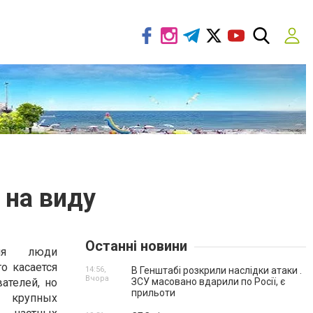
 на виду
Останні новини
мя люди
о касается
14:56,
В Генштабі розкрили наслідки атаки .
Вчора
ателей, но
ЗСУ масовано вдарили по Росії, є
прильоти
крупных