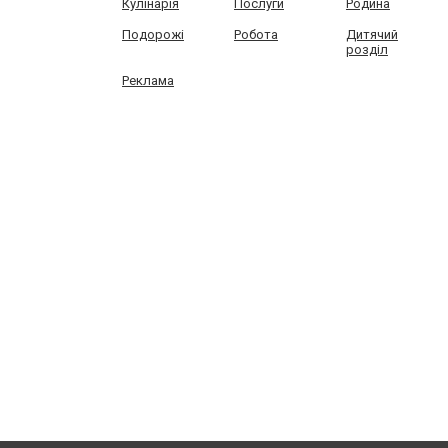
Кулінарія
Послуги
Родина
Подорожі
Робота
Дитячий
розділ
Реклама