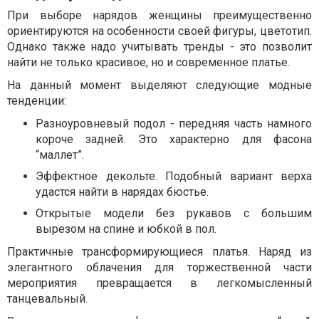
При выборе нарядов женщины преимущественно
ориентируются на особенности своей фигуры, цветотип.
Однако также надо учитывать тренды - это позволит
найти не только красивое, но и современное платье.
На данный момент выделяют следующие модные
тенденции:
Разноуровневый подол - передняя часть намного
короче задней. Это характерно для фасона
“маллет”.
Эффектное декольте. Подобный вариант верха
удастся найти в нарядах бюстье.
Открытые модели без рукавов с большим
вырезом на спине и юбкой в пол.
Практичные трансформирующиеся платья. Наряд из
элегантного облачения для торжественной части
мероприятия превращается в легкомысленный
танцевальный.