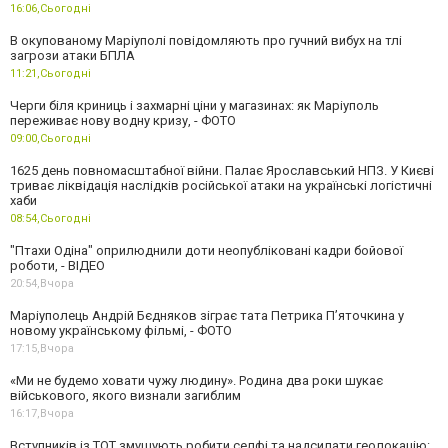
16:06,
Сьогодні
В окупованому Маріуполі повідомляють про гучний вибух на тлі
загрози атаки БПЛА
11:21,
Сьогодні
Черги біля криниць і захмарні ціни у магазинах: як Маріуполь
переживає нову водну кризу, - ФОТО
09:00,
Сьогодні
1625 день повномасштабної війни. Палає Ярославський НПЗ. У Києві
триває ліквідація наслідків російської атаки на українські логістичні
хаби
08:54,
Сьогодні
"Птахи Одіна" оприлюднили доти неопубліковані кадри бойової
роботи, - ВІДЕО
20:54,
Вчора
Маріуполець Андрій Бєдняков зіграє тата Петрика П’яточкина у
новому українському фільмі, - ФОТО
17:15,
Вчора
«Ми не будемо ховати чужу людину». Родина два роки шукає
військового, якого визнали загиблим
16:17,
Вчора
Вступників із ТОТ змушують робити селфі та надсилати геолокацію: