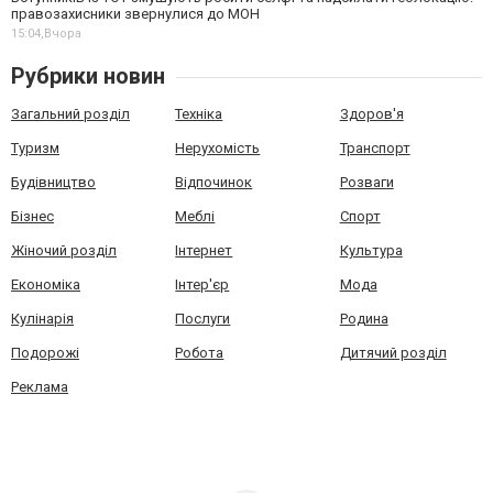
правозахисники звернулися до МОН
15:04,
Вчора
Рубрики новин
Загальний розділ
Техніка
Здоров'я
Туризм
Нерухомість
Транспорт
Будівництво
Відпочинок
Розваги
Бізнес
Меблі
Спорт
Жіночий розділ
Інтернет
Культура
Економіка
Інтер'єр
Мода
Кулінарія
Послуги
Родина
Подорожі
Робота
Дитячий розділ
Реклама