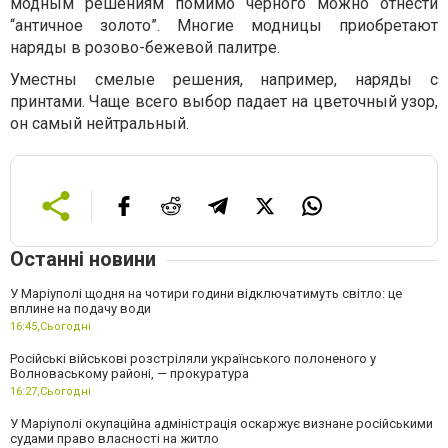
модным решениям помимо черного можно отнести
“античное золото”. Многие модницы приобретают
наряды в розово-бежевой палитре.
Уместны смелые решения, например, наряды с
принтами. Чаще всего выбор падает на цветочный узор,
он самый нейтральный.
Останні новини
У Маріуполі щодня на чотири години відключатимуть світло: це
вплине на подачу води
16:45,
Сьогодні
Російські військові розстріляли українського полоненого у
Волноваському районі, — прокуратура
16:27,
Сьогодні
У Маріуполі окупаційна адміністрація оскаржує визнане російськими
судами право власності на житло