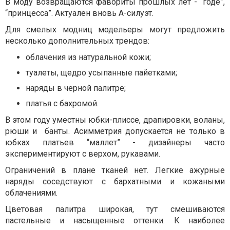
В моду возвращаются фавориты прошлых лет - “годе”,
“принцесса”. Актуален вновь А-силуэт.
Для смелых модниц модельеры могут предложить
несколько дополнительных трендов:
облачения из натуральной кожи;
туалеты, щедро усыпанные пайетками;
наряды в черной палитре;
платья с бахромой.
В этом году уместны юбки-плиссе, драпировки, воланы,
рюши и банты. Асимметрия допускается не только в
юбках платьев “маллет” - дизайнеры часто
экспериментируют с верхом, рукавами.
Ограничений в плане тканей нет. Легкие ажурные
наряды соседствуют с бархатными и кожаными
облачениями.
Цветовая палитра широкая, тут смешиваются
пастельные и насыщенные оттенки. К наиболее