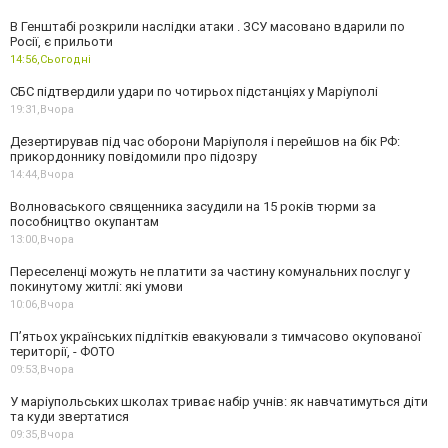
В Генштабі розкрили наслідки атаки . ЗСУ масовано вдарили по
Росії, є прильоти
14:56,
Сьогодні
СБС підтвердили удари по чотирьох підстанціях у Маріуполі
19:31,
Вчора
Дезертирував під час оборони Маріуполя і перейшов на бік РФ:
прикордоннику повідомили про підозру
14:44,
Вчора
Волноваського священника засудили на 15 років тюрми за
пособництво окупантам
13:00,
Вчора
Переселенці можуть не платити за частину комунальних послуг у
покинутому житлі: які умови
10:06,
Вчора
П’ятьох українських підлітків евакуювали з тимчасово окупованої
території, - ФОТО
09:53,
Вчора
У маріупольських школах триває набір учнів: як навчатимуться діти
та куди звертатися
09:35,
Вчора