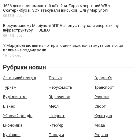
1626 день повномасштабної війни. Горить черговий WB у
Єкатеринбурзі. ЗСУ атакували військові цілі у Маріуполі
08:55,
Вчора
В окупованому Маріуполі БПЛА знову атакували енергетичну
інфраструктуру, — ВІДЕО
08:47,
Вчора
У Маріуполі щодня на чотири години відключатимуть світло: це
вплине на подачу води
16:45,
6 серпня
Рубрики новин
Загальний розділ
Техніка
Здоров'я
Туризм
Нерухомість
Транспорт
Будівництво
Відпочинок
Розваги
Бізнес
Меблі
Спорт
Жіночий розділ
Інтернет
Культура
Економіка
Інтер'єр
Мода
Кулінарія
Послуги
Родина