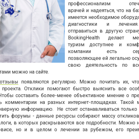
профессионализм отече
врачей и надеяться, что на б
имеется необходимое оборуд
диагностики и лечени
отправиться в другую стран
BookingHealth делает ме
туризм доступнее и комф
компании есть серти
позволяющее ей легально ос
свою деятельность по вс
тами можно на сайте.
 отзывы
появляются регулярно. Можно почитать их, чт
 проекта. Отклики помогают быстро выяснить все осо
Чтобы составить более-менее объективное мнение о пр
ь комментарии на разных интернет-площадках. Такой 
оверную информацию. Не стоит останавливаться только н
тить форумы - данные ресурсы собирают массу откликов
логи, в которых раскрываются все подробности. Можно 
рвисе, но и в целом о лечении за рубежом, его преи