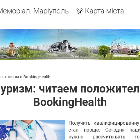
Меморіал. Маріуполь
Карта міста
е отзывы о BookingHealth
уризм: читаем положите
BookingHealth
Получить квалифицированн
стал проще. Сегодня пац
нужно рассчитывать т