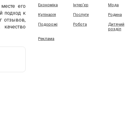
Економіка
Інтер'єр
Мода
месте его
й подход к
Кулінарія
Послуги
Родина
г отзывов,
Подорожі
Робота
Дитячий
, качество
розділ
Реклама