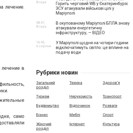
Вчора
Горить черговий WB у Єкатеринбурзі.
а лечение.
ЗСУ атакували військові цілі у
Маріуполі
08:47,
В окупованому Маріуполі БПЛА знову
Вчора
атакували енергетичну
інфраструктуру, — ВІДЕО
16:45,
У Маріуполі щодня на чотири години
6 серпня
відключатимуть світло: це вплине на
подачу води
 лечение в
Рубрики новин
Загальний
Техніка
Здоров'я
фильность,
розділ
ики.
Туризм
Нерухомість
Транспорт
жительные
Будівництво
Відпочинок
Розваги
Бізнес
Меблі
Спорт
здке, само
доставляли
Жіночий
Інтернет
Культура
розділ