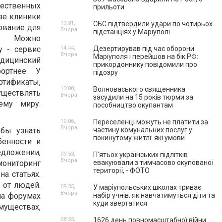
ственных
прильоти
азе клиники
19:31,
СБС підтвердили удари по чотирьох
ование для
Вчора
підстанціях у Маріуполі
я. Можно
у - сервис
14:44,
Дезертирував під час оборони
Вчора
Маріуполя і перейшов на бік РФ:
дицинский
прикордоннику повідомили про
ортнее. У
підозру
фикаты,
13:00,
Волноваського священника
уществлять
Вчора
засудили на 15 років тюрми за
ему миру.
пособництво окупантам
10:06,
Переселенці можуть не платити за
Вчора
обы узнать
частину комунальних послуг у
покинутому житлі: які умови
бенности и
едложении,
09:53,
П’ятьох українських підлітків
Вчора
мониторинг
евакуювали з тимчасово окупованої
території, - ФОТО
а статьях.
 от людей.
09:35,
У маріупольських школах триває
Вчора
на форумах
набір учнів: як навчатимуться діти та
куди звертатися
муществах,
08:55,
1626 день повномасштабної війни.