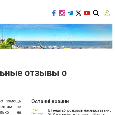
льные отзывы о
Останні новини
ую помощь
иентам не
14:56,
В Генштабі розкрили наслідки атаки .
олько на
Сьогодні
ЗСУ масовано вдарили по Росії, є