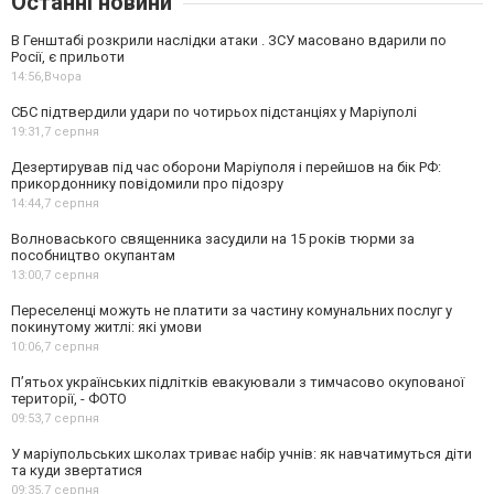
Останні новини
В Генштабі розкрили наслідки атаки . ЗСУ масовано вдарили по
Росії, є прильоти
14:56,
Вчора
СБС підтвердили удари по чотирьох підстанціях у Маріуполі
19:31,
7 серпня
Дезертирував під час оборони Маріуполя і перейшов на бік РФ:
прикордоннику повідомили про підозру
14:44,
7 серпня
Волноваського священника засудили на 15 років тюрми за
пособництво окупантам
13:00,
7 серпня
Переселенці можуть не платити за частину комунальних послуг у
покинутому житлі: які умови
10:06,
7 серпня
П’ятьох українських підлітків евакуювали з тимчасово окупованої
території, - ФОТО
09:53,
7 серпня
У маріупольських школах триває набір учнів: як навчатимуться діти
та куди звертатися
09:35,
7 серпня