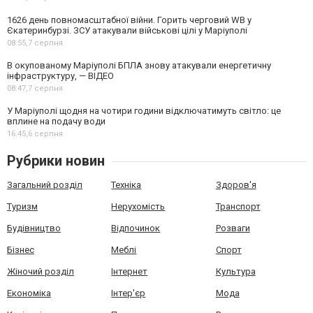
1626 день повномасштабної війни. Горить черговий WB у
Єкатеринбурзі. ЗСУ атакували військові цілі у Маріуполі
08:55,
7 серпня
В окупованому Маріуполі БПЛА знову атакували енергетичну
інфраструктуру, — ВІДЕО
08:47,
7 серпня
У Маріуполі щодня на чотири години відключатимуть світло: це
вплине на подачу води
16:45,
6 серпня
Рубрики новин
Загальний розділ
Техніка
Здоров'я
Туризм
Нерухомість
Транспорт
Будівництво
Відпочинок
Розваги
Бізнес
Меблі
Спорт
Жіночий розділ
Інтернет
Культура
Економіка
Інтер'єр
Мода