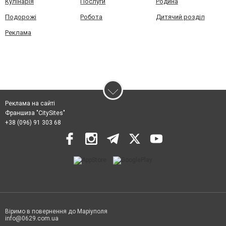
Кулінарія
Послуги
Родина
Подорожі
Робота
Дитячий розділ
Реклама
Реклама на сайті
Франшиза "CitySites"
+38 (096) 91 303 68
Віримо в повернення до Маріуполя
info@0629.com.ua