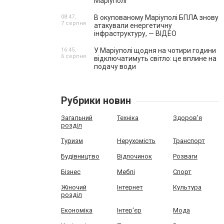
Маріуполі
08:47,
В окупованому Маріуполі БПЛА знову
7 серпня
атакували енергетичну
інфраструктуру, — ВІДЕО
16:45,
У Маріуполі щодня на чотири години
6 серпня
відключатимуть світло: це вплине на
подачу води
Рубрики новин
Загальний
Техніка
Здоров'я
розділ
Туризм
Нерухомість
Транспорт
Будівництво
Відпочинок
Розваги
Бізнес
Меблі
Спорт
Жіночий
Інтернет
Культура
розділ
Економіка
Інтер'єр
Мода