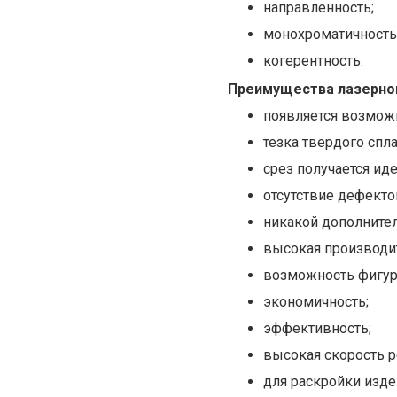
направленность;
монохроматичность
когерентность.
Преимущества лазерной
появляется возмож
тезка твердого спла
срез получается ид
отсутствие дефектов
никакой дополнител
высокая производи
возможность фигур
экономичность;
эффективность;
высокая скорость р
для раскройки изде