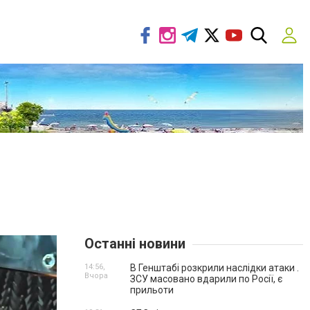
Останні новини
14:56,
В Генштабі розкрили наслідки атаки .
Вчора
ЗСУ масовано вдарили по Росії, є
прильоти