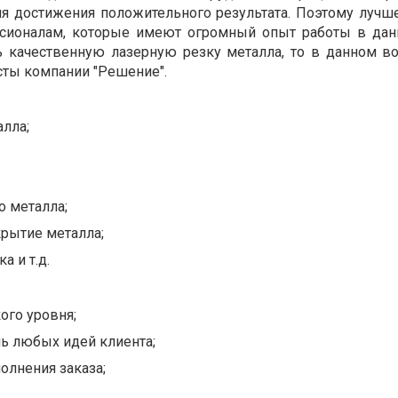
ля достижения положительного результата. Поэтому лучш
сионалам, которые имеют огромный опыт работы в дан
ь качественную лазерную резку металла, то в данном в
сты компании "Решение".
алла;
о металла;
рытие металла;
а и т.д.
ого уровня;
ь любых идей клиента;
олнения заказа;