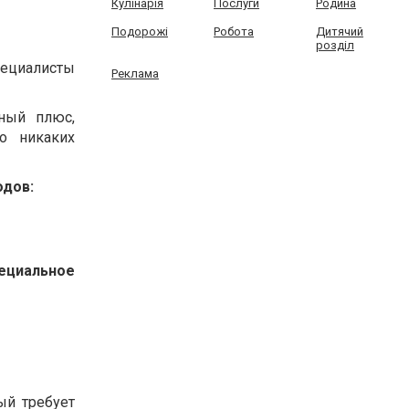
Кулінарія
Послуги
Родина
Подорожі
Робота
Дитячий
розділ
ециалисты
Реклама
мный плюс,
о никаких
одов:
циальное
ый требует