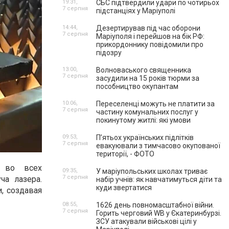
19:31,
СБС підтвердили удари по чотирьох
7 серпня
підстанціях у Маріуполі
14:44,
Дезертирував під час оборони
7 серпня
Маріуполя і перейшов на бік РФ:
прикордоннику повідомили про
підозру
13:00,
Волноваського священника
7 серпня
засудили на 15 років тюрми за
пособництво окупантам
10:06,
Переселенці можуть не платити за
7 серпня
частину комунальних послуг у
покинутому житлі: які умови
09:53,
П’ятьох українських підлітків
7 серпня
евакуювали з тимчасово окупованої
території, - ФОТО
о во всех
09:35,
У маріупольських школах триває
7 серпня
а лазера.
набір учнів: як навчатимуться діти та
куди звертатися
, создавая
08:55,
1626 день повномасштабної війни.
7 серпня
Горить черговий WB у Єкатеринбурзі.
ЗСУ атакували військові цілі у