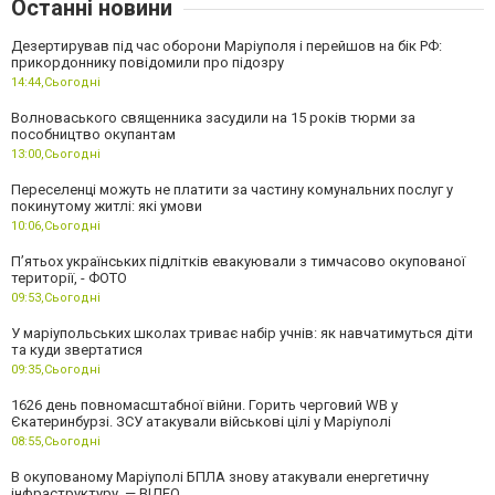
Останні новини
Дезертирував під час оборони Маріуполя і перейшов на бік РФ:
прикордоннику повідомили про підозру
14:44,
Сьогодні
Волноваського священника засудили на 15 років тюрми за
пособництво окупантам
13:00,
Сьогодні
Переселенці можуть не платити за частину комунальних послуг у
покинутому житлі: які умови
10:06,
Сьогодні
П’ятьох українських підлітків евакуювали з тимчасово окупованої
території, - ФОТО
09:53,
Сьогодні
У маріупольських школах триває набір учнів: як навчатимуться діти
та куди звертатися
09:35,
Сьогодні
1626 день повномасштабної війни. Горить черговий WB у
Єкатеринбурзі. ЗСУ атакували військові цілі у Маріуполі
08:55,
Сьогодні
В окупованому Маріуполі БПЛА знову атакували енергетичну
інфраструктуру, — ВІДЕО