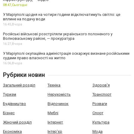
08:47,
Сьогодні
У Маріуполі щодня на чотири години відключатимуть світло: це
вплине на подачу води
16:45,
Вчора
Російські військові розстріляли українського полоненого у
Волноваському районі, — прокуратура
16:27,
Вчора
У Маріуполі окупаційна адміністрація оскаржує визнане російськими
судами право власності на житло
16:06,
Вчора
Рубрики новин
Загальний розділ
Техніка
Здоров'я
Туризм
Нерухомість
Транспорт
Будівництво
Відпочинок
Розваги
Бізнес
Меблі
Спорт
Жіночий розділ
Інтернет
Культура
Економіка
Інтер'єр
Мода