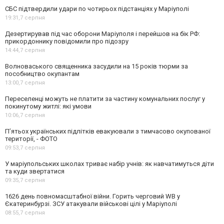
СБС підтвердили удари по чотирьох підстанціях у Маріуполі
19:31,
7 серпня
Дезертирував під час оборони Маріуполя і перейшов на бік РФ:
прикордоннику повідомили про підозру
14:44,
7 серпня
Волноваського священника засудили на 15 років тюрми за
пособництво окупантам
13:00,
7 серпня
Переселенці можуть не платити за частину комунальних послуг у
покинутому житлі: які умови
10:06,
7 серпня
П’ятьох українських підлітків евакуювали з тимчасово окупованої
території, - ФОТО
09:53,
7 серпня
У маріупольських школах триває набір учнів: як навчатимуться діти
та куди звертатися
09:35,
7 серпня
1626 день повномасштабної війни. Горить черговий WB у
Єкатеринбурзі. ЗСУ атакували військові цілі у Маріуполі
08:55,
7 серпня