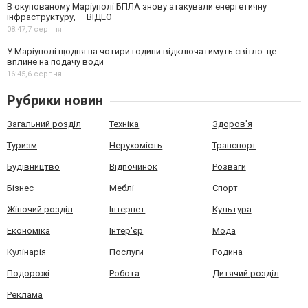
В окупованому Маріуполі БПЛА знову атакували енергетичну
інфраструктуру, — ВІДЕО
08:47,
7 серпня
У Маріуполі щодня на чотири години відключатимуть світло: це
вплине на подачу води
16:45,
6 серпня
Рубрики новин
Загальний розділ
Техніка
Здоров'я
Туризм
Нерухомість
Транспорт
Будівництво
Відпочинок
Розваги
Бізнес
Меблі
Спорт
Жіночий розділ
Інтернет
Культура
Економіка
Інтер'єр
Мода
Кулінарія
Послуги
Родина
Подорожі
Робота
Дитячий розділ
Реклама