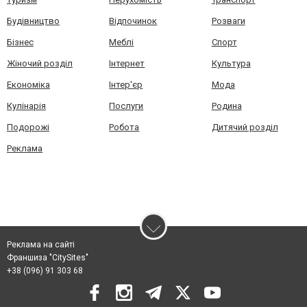
Будівництво
Відпочинок
Розваги
Бізнес
Меблі
Спорт
Жіночий розділ
Інтернет
Культура
Економіка
Інтер'єр
Мода
Кулінарія
Послуги
Родина
Подорожі
Робота
Дитячий розділ
Реклама
Реклама на сайті
Франшиза "CitySites"
+38 (096) 91 303 68