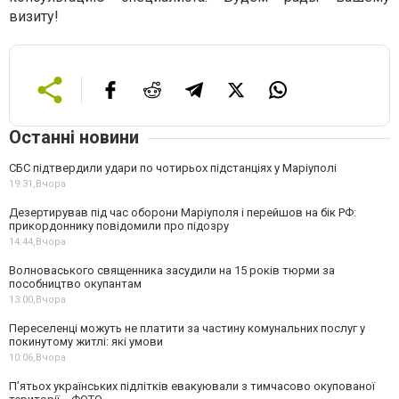
визиту!
Останні новини
СБС підтвердили удари по чотирьох підстанціях у Маріуполі
19:31,
Вчора
Дезертирував під час оборони Маріуполя і перейшов на бік РФ:
прикордоннику повідомили про підозру
14:44,
Вчора
Волноваського священника засудили на 15 років тюрми за
пособництво окупантам
13:00,
Вчора
Переселенці можуть не платити за частину комунальних послуг у
покинутому житлі: які умови
10:06,
Вчора
П’ятьох українських підлітків евакуювали з тимчасово окупованої