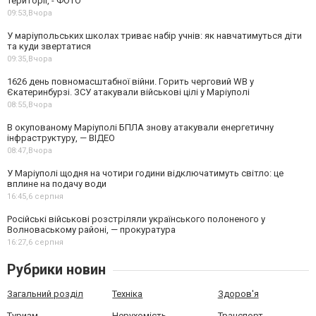
території, - ФОТО
09:53,
Вчора
У маріупольських школах триває набір учнів: як навчатимуться діти
та куди звертатися
09:35,
Вчора
1626 день повномасштабної війни. Горить черговий WB у
Єкатеринбурзі. ЗСУ атакували військові цілі у Маріуполі
08:55,
Вчора
В окупованому Маріуполі БПЛА знову атакували енергетичну
інфраструктуру, — ВІДЕО
08:47,
Вчора
У Маріуполі щодня на чотири години відключатимуть світло: це
вплине на подачу води
16:45,
6 серпня
Російські військові розстріляли українського полоненого у
Волноваському районі, — прокуратура
16:27,
6 серпня
Рубрики новин
Загальний розділ
Техніка
Здоров'я
Туризм
Нерухомість
Транспорт