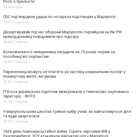
Росії, є прильоти
14:56,
Вчора
СБС підтвердили удари по чотирьох підстанціях у Маріуполі
19:31,
7 серпня
Дезертирував під час оборони Маріуполя і перейшов на бік РФ:
прикордоннику повідомили про підозру
14:44,
7 серпня
Волноваського священника засудили на 15 років тюрми за
пособництво окупантам
13:00,
7 серпня
Переселенці можуть не платити за частину комунальних послуг у
покинутому житлі: які умови
10:06,
7 серпня
П’ятьох українських підлітків евакуювали з тимчасово окупованої
території, - ФОТО
09:53,
7 серпня
У маріупольських школах триває набір учнів: як навчатимуться діти
та куди звертатися
09:35,
7 серпня
1626 день повномасштабної війни. Горить черговий WB у
Єкатеринбурзі. ЗСУ атакували військові цілі у Маріуполі