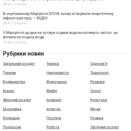
08:55,
7 серпня
В окупованому Маріуполі БПЛА знову атакували енергетичну
інфраструктуру, — ВІДЕО
08:47,
7 серпня
У Маріуполі щодня на чотири години відключатимуть світло: це
вплине на подачу води
16:45,
6 серпня
Рубрики новин
Загальний розділ
Техніка
Здоров'я
Туризм
Нерухомість
Транспорт
Будівництво
Відпочинок
Розваги
Бізнес
Меблі
Спорт
Жіночий розділ
Інтернет
Культура
Економіка
Інтер'єр
Мода
Кулінарія
Послуги
Родина
Подорожі
Робота
Дитячий розділ