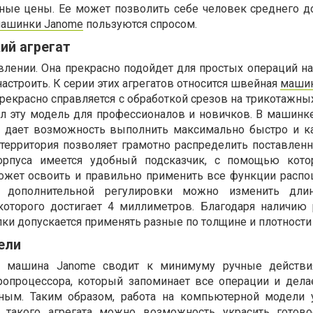
ные цены. Ее может позволить себе человек среднего до
ашинки Janome
пользуются спросом.
ий агрегат
влении. Она прекрасно подойдет для простых операций 
астроить. К серии этих агрегатов относится швейная
машин
прекрасно справляется с обработкой срезов на трикотажны
л эту модель для профессионалов и новичков. В машинк
о дает возможность выполнить максимально быстро и к
территория позволяет грамотно распределить поставленн
орпуса имеется удобный подсказчик, с помощью кото
ожет освоить и правильно применить все функции расп
дополнительной регулировки можно изменить длин
оторого достигает 4 миллиметров. Благодаря наличию 
и допускается применять разные по толщине и плотности 
ели
 машина Janome сводит к минимуму ручные действия
ропроцессора, который запоминает все операции и дела
ным. Таким образом, работа на компьютерной модели у
 такого агрегата можно возможность украсить готов