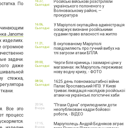
16:27,
Російські військові розстріляли
статка. По
Сьогодні
українського полоненого у
Волноваському районі, —
прокуратура
16:06,
У Маріуполі окупаційна адміністрація
начинающим
Сьогодні
оскаржує визнане російськими
ка Janome
судами право власності на житло
х изделиях.
11:21,
В окупованому Маріуполі
е огромное
Сьогодні
повідомляють про гучний вибух на
ачественно
тлі загрози атаки БПЛА
ые задачи.
09:00,
Черги біля криниць і захмарні ціни у
рого даже
Сьогодні
магазинах: як Маріуполь переживає
ошивальной
нову водну кризу, - ФОТО
у стежка,
08:54,
1625 день повномасштабної війни.
регулятора
Сьогодні
Палає Ярославський НПЗ. У Києві
ткани.
триває ліквідація наслідків російської
атаки на українські логістичні хаби
20:54,
"Птахи Одіна" оприлюднили доти
. Все это
Вчора
неопубліковані кадри бойової
роботи, - ВІДЕО
ет процесс
скоряется.
17:15,
Маріуполець Андрій Бєдняков зіграє
ое изделие
Вчора