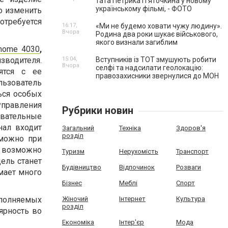
тата Петрика П’яточкина у новому
українському фільмі, - ФОТО
о изменить
потребуется
16:17,
«Ми не будемо ховати чужу людину».
Вчора
Родина два роки шукає військового,
якого визнали загиблим
nome 4030
,
зводителя.
15:04,
Вступників із ТОТ змушують робити
Вчора
селфі та надсилати геолокацію:
ятся с ее
правозахисники звернулися до МОН
льзователь
ься особых
правления
Рубрики новин
овательные
нал входит
Загальний
Техніка
Здоров'я
розділ
 можно при
 возможно
Туризм
Нерухомість
Транспорт
ель станет
Будівництво
Відпочинок
Розваги
мает много
Бізнес
Меблі
Спорт
полняемых
Жіночий
Інтернет
Культура
розділ
ярность во
Економіка
Інтер'єр
Мода