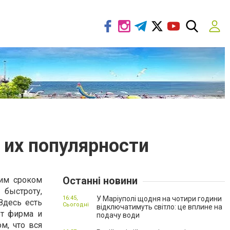
их популярности
Останні новини
им сроком
 быстроту,
16:45,
У Маріуполі щодня на чотири години
Здесь есть
Сьогодні
відключатимуть світло: це вплине на
ет фирма и
подачу води
м, что вся