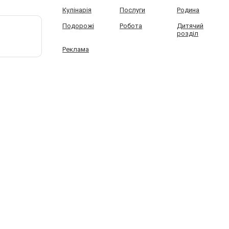
Кулінарія
Послуги
Родина
Подорожі
Робота
Дитячий
розділ
Реклама