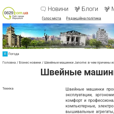
Новини
Блоги
Голос міста
Редакційна політика
П
Погода
Головна
Бізнес новини
Швейные машинки Janome: в чем причины и
Швейные машинк
Техніка
Швейные машинки прои
эксплуатации, эргоном
комфорт и профессионал
компьютерные, электро
вышивальные агрегаты, 