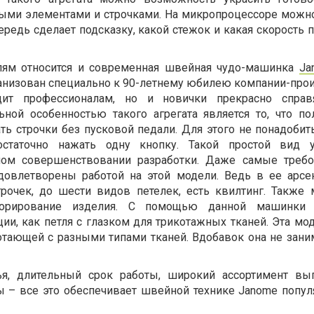
ыми элементами и строчками. На микропроцессоре можн
ередь сделает подсказку, какой стежок и какая скорость 
ям относится и современная швейная чудо-машинка
Ja
анизован специально к 90-летнему юбилею компании-прои
дит профессионалам, но и новички прекрасно справ
ьной особенностью такого агрегата является то, что по
ть строчки без пусковой педали. Для этого не понадобит
статочно нажать одну кнопку. Такой простой вид у
ном совершенствовании разработки. Даже самые треб
довлетворены работой на этой модели. Ведь в ее арсе
трочек, до шести видов петелек, есть квилтинг. Также
орирование изделия. С помощью данной машинки
и, как петля с глазком для трикотажных тканей. Эта мод
отающей с разными типами тканей. Вдобавок она не зани
ья, длительный срок работы, широкий ассортимент вы
 – все это обеспечивает швейной технике Janome попул