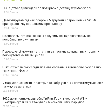
14:56,
Сьогодні
СБС підтвердили удари по чотирьох підстанціях у Маріуполі
19:31,
Вчора
Дезертирував під час оборони Маріуполя і перейшов на бік РФ:
прикордоннику повідомили про підозру
14:44,
Вчора
Волноваського священника засудили на 15 років тюрми за
пособництво окупантам
13:00,
Вчора
Переселенці можуть не платити за частину комунальних послуг у
покинутому житлі: які умови
10:06,
Вчора
П’ятьох українських підлітків евакуювали з тимчасово окупованої
території, - ФОТО
09:53,
Вчора
У маріупольських школах триває набір учнів: як навчатимуться діти
та куди звертатися
09:35,
Вчора
1626 день повномасштабної війни. Горить черговий WB у
Єкатеринбурзі. ЗСУ атакували військові цілі у Маріуполі
08:55,
Вчора