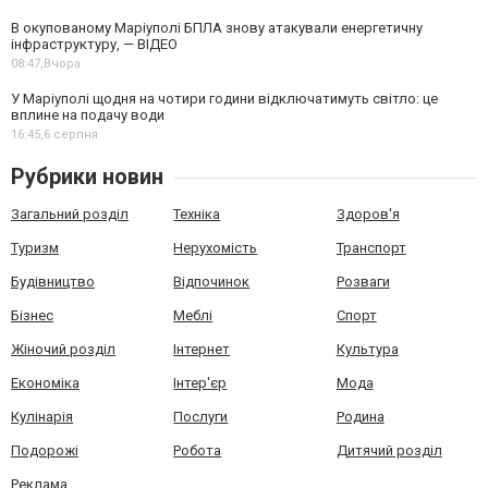
В окупованому Маріуполі БПЛА знову атакували енергетичну
інфраструктуру, — ВІДЕО
08:47,
Вчора
У Маріуполі щодня на чотири години відключатимуть світло: це
вплине на подачу води
16:45,
6 серпня
Рубрики новин
Загальний розділ
Техніка
Здоров'я
Туризм
Нерухомість
Транспорт
Будівництво
Відпочинок
Розваги
Бізнес
Меблі
Спорт
Жіночий розділ
Інтернет
Культура
Економіка
Інтер'єр
Мода
Кулінарія
Послуги
Родина
Подорожі
Робота
Дитячий розділ
Реклама