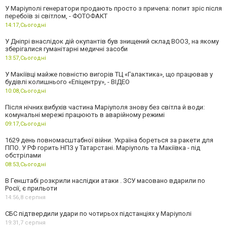
У Маріуполі генератори продають просто з причепа: попит зріс після
перебоїв зі світлом, - ФОТОФАКТ
14:17,
Сьогодні
У Дніпрі внаслідок дій окупантів був знищений склад ВООЗ, на якому
зберігалися гуманітарні медичні засоби
13:57,
Сьогодні
У Макіївці майже повністю вигорів ТЦ «Галактика», що працював у
будівлі колишнього «Епіцентру», - ВІДЕО
10:08,
Сьогодні
Після нічних вибухів частина Маріуполя знову без світла й води:
комунальні мережі працюють в аварійному режимі
09:17,
Сьогодні
1629 день повномасштабної війни. Україна бореться за ракети для
ППО. У РФ горить НПЗ у Татарстані. Маріуполь та Макіївка - під
обстрілами
08:53,
Сьогодні
В Генштабі розкрили наслідки атаки . ЗСУ масовано вдарили по
Росії, є прильоти
14:56,
8 серпня
СБС підтвердили удари по чотирьох підстанціях у Маріуполі
19:31,
7 серпня