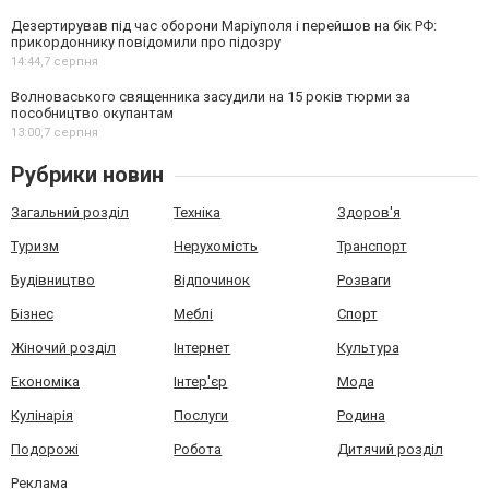
Дезертирував під час оборони Маріуполя і перейшов на бік РФ:
прикордоннику повідомили про підозру
14:44,
7 серпня
Волноваського священника засудили на 15 років тюрми за
пособництво окупантам
13:00,
7 серпня
Рубрики новин
Загальний розділ
Техніка
Здоров'я
Туризм
Нерухомість
Транспорт
Будівництво
Відпочинок
Розваги
Бізнес
Меблі
Спорт
Жіночий розділ
Інтернет
Культура
Економіка
Інтер'єр
Мода
Кулінарія
Послуги
Родина
Подорожі
Робота
Дитячий розділ
Реклама