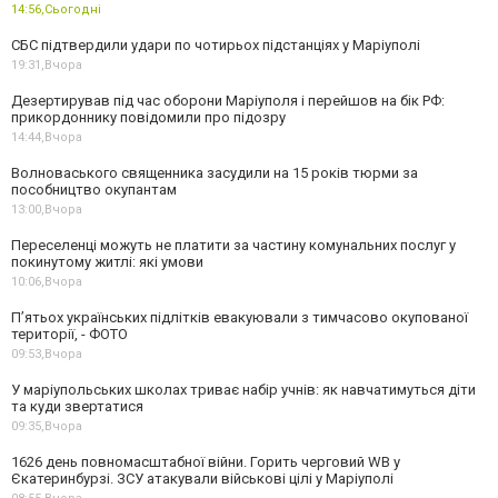
14:56,
Сьогодні
СБС підтвердили удари по чотирьох підстанціях у Маріуполі
19:31,
Вчора
Дезертирував під час оборони Маріуполя і перейшов на бік РФ:
прикордоннику повідомили про підозру
14:44,
Вчора
Волноваського священника засудили на 15 років тюрми за
пособництво окупантам
13:00,
Вчора
Переселенці можуть не платити за частину комунальних послуг у
покинутому житлі: які умови
10:06,
Вчора
П’ятьох українських підлітків евакуювали з тимчасово окупованої
території, - ФОТО
09:53,
Вчора
У маріупольських школах триває набір учнів: як навчатимуться діти
та куди звертатися
09:35,
Вчора
1626 день повномасштабної війни. Горить черговий WB у
Єкатеринбурзі. ЗСУ атакували військові цілі у Маріуполі