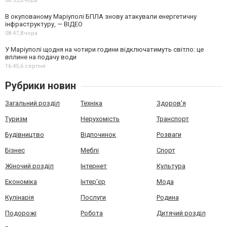
08:55,
Вчора
В окупованому Маріуполі БПЛА знову атакували енергетичну
інфраструктуру, — ВІДЕО
08:47,
Вчора
У Маріуполі щодня на чотири години відключатимуть світло: це
вплине на подачу води
16:45,
6 серпня
Рубрики новин
Загальний розділ
Техніка
Здоров'я
Туризм
Нерухомість
Транспорт
Будівництво
Відпочинок
Розваги
Бізнес
Меблі
Спорт
Жіночий розділ
Інтернет
Культура
Економіка
Інтер'єр
Мода
Кулінарія
Послуги
Родина
Подорожі
Робота
Дитячий розділ