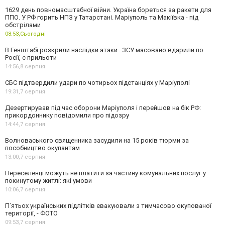
1629 день повномасштабної війни. Україна бореться за ракети для
ППО. У РФ горить НПЗ у Татарстані. Маріуполь та Макіївка - під
обстрілами
08:53,
Сьогодні
В Генштабі розкрили наслідки атаки . ЗСУ масовано вдарили по
Росії, є прильоти
14:56,
8 серпня
СБС підтвердили удари по чотирьох підстанціях у Маріуполі
19:31,
7 серпня
Дезертирував під час оборони Маріуполя і перейшов на бік РФ:
прикордоннику повідомили про підозру
14:44,
7 серпня
Волноваського священника засудили на 15 років тюрми за
пособництво окупантам
13:00,
7 серпня
Переселенці можуть не платити за частину комунальних послуг у
покинутому житлі: які умови
10:06,
7 серпня
П’ятьох українських підлітків евакуювали з тимчасово окупованої
території, - ФОТО
09:53,
7 серпня