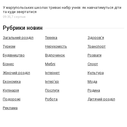
У маріупольських школах триває набір учнів: як навчатимуться діти
та куди звертатися
09:35,
7 серпня
Рубрики новин
Загальний розділ
Техніка
Здоров'я
Туризм
Нерухомість
Транспорт
Будівництво
Відпочинок
Розваги
Бізнес
Меблі
Спорт
Жіночий розділ
Інтернет
Культура
Економіка
Інтер'єр
Мода
Кулінарія
Послуги
Родина
Подорожі
Робота
Дитячий розділ
Реклама