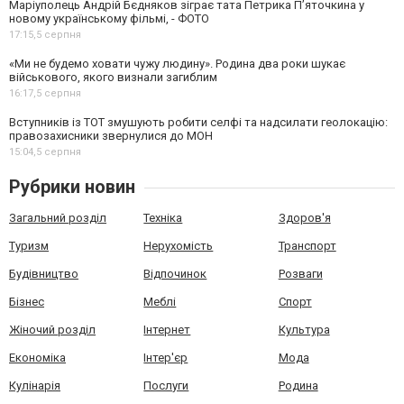
Маріуполець Андрій Бєдняков зіграє тата Петрика П’яточкина у
новому українському фільмі, - ФОТО
17:15,
5 серпня
«Ми не будемо ховати чужу людину». Родина два роки шукає
військового, якого визнали загиблим
16:17,
5 серпня
Вступників із ТОТ змушують робити селфі та надсилати геолокацію:
правозахисники звернулися до МОН
15:04,
5 серпня
Рубрики новин
Загальний розділ
Техніка
Здоров'я
Туризм
Нерухомість
Транспорт
Будівництво
Відпочинок
Розваги
Бізнес
Меблі
Спорт
Жіночий розділ
Інтернет
Культура
Економіка
Інтер'єр
Мода
Кулінарія
Послуги
Родина