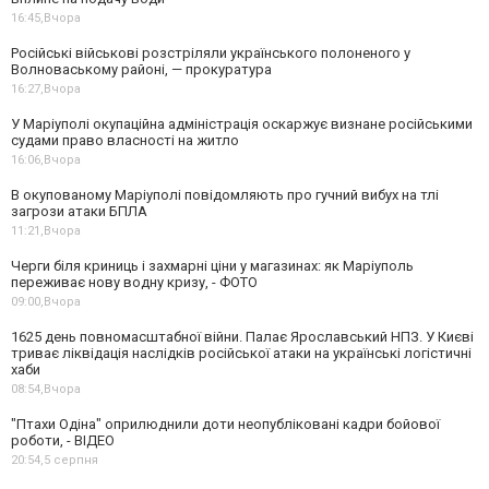
16:45,
Вчора
Російські військові розстріляли українського полоненого у
Волноваському районі, — прокуратура
16:27,
Вчора
У Маріуполі окупаційна адміністрація оскаржує визнане російськими
судами право власності на житло
16:06,
Вчора
В окупованому Маріуполі повідомляють про гучний вибух на тлі
загрози атаки БПЛА
11:21,
Вчора
Черги біля криниць і захмарні ціни у магазинах: як Маріуполь
переживає нову водну кризу, - ФОТО
09:00,
Вчора
1625 день повномасштабної війни. Палає Ярославський НПЗ. У Києві
триває ліквідація наслідків російської атаки на українські логістичні
хаби
08:54,
Вчора
"Птахи Одіна" оприлюднили доти неопубліковані кадри бойової
роботи, - ВІДЕО
20:54,
5 серпня