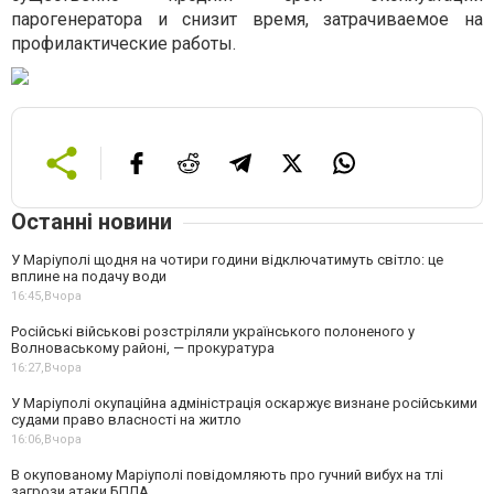
парогенератора и снизит время, затрачиваемое на
профилактические работы.
Останні новини
У Маріуполі щодня на чотири години відключатимуть світло: це
вплине на подачу води
16:45,
Вчора
Російські військові розстріляли українського полоненого у
Волноваському районі, — прокуратура
16:27,
Вчора
У Маріуполі окупаційна адміністрація оскаржує визнане російськими
судами право власності на житло
16:06,
Вчора
В окупованому Маріуполі повідомляють про гучний вибух на тлі
загрози атаки БПЛА