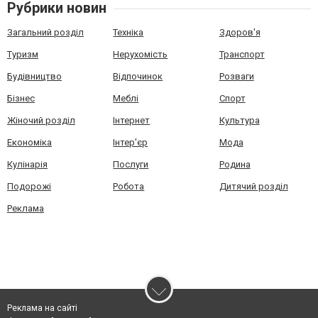
Рубрики новин
Загальний розділ
Техніка
Здоров'я
Туризм
Нерухомість
Транспорт
Будівництво
Відпочинок
Розваги
Бізнес
Меблі
Спорт
Жіночий розділ
Інтернет
Культура
Економіка
Інтер'єр
Мода
Кулінарія
Послуги
Родина
Подорожі
Робота
Дитячий розділ
Реклама
Реклама на сайті