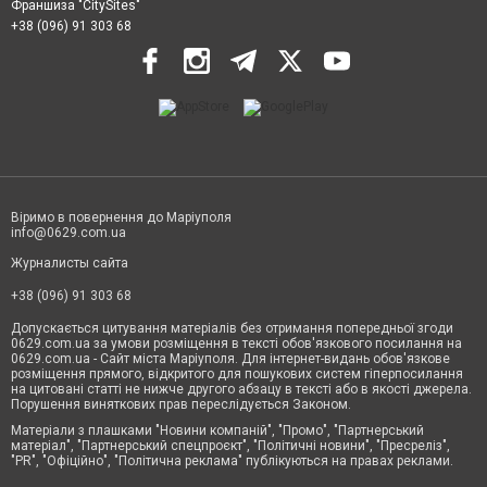
Франшиза "CitySites"
+38 (096) 91 303 68
Віримо в повернення до Маріуполя
info@0629.com.ua
Журналисты сайта
+38 (096) 91 303 68
Допускається цитування матеріалів без отримання попередньої згоди
0629.com.ua за умови розміщення в тексті обов'язкового посилання на
0629.com.ua - Сайт міста Маріуполя. Для інтернет-видань обов'язкове
розміщення прямого, відкритого для пошукових систем гіперпосилання
на цитовані статті не нижче другого абзацу в тексті або в якості джерела.
Порушення виняткових прав переслідується Законом.
Матеріали з плашками "Новини компаній", "Промо", "Партнерський
матеріал", "Партнерський спецпроєкт", "Політичні новини", "Пресреліз",
"PR", "Офіційно", "Політична реклама" публікуються на правах реклами.