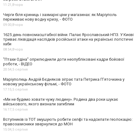
11:21,
Вчора
Черги біля криниць і захмарні ціни у магазинах: як Маріуполь
переживає нову водну кризу, - ФОТО
09:00,
Вчора
1625 день повномасштабної війни. Палає Ярославський НПЗ. У Києві
триває ліквідація наслідків російської атаки на українські логістичні
хаби
08:54,
Вчора
"Птахи Одіна" оприлюднили доти неопубліковані кадри бойової
роботи, - ВІДЕО
20:54,
5 серпня
Маріуполець Андрій Бєдняков зіграє тата Петрика П’яточкина у
новому українському фільмі, - ФОТО
17:15,
5 серпня
«Ми не будемо ховати чужу людину». Родина два роки шукає
військового, якого визнали загиблим
16:17,
5 серпня
Вступників із ТОТ змушують робити селфі та надсилати геолокацію:
правозахисники звернулися до МОН
15:04,
5 серпня