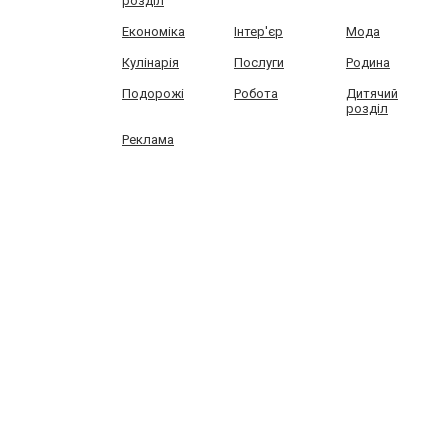
розділ
Економіка
Інтер'єр
Мода
Кулінарія
Послуги
Родина
Подорожі
Робота
Дитячий
розділ
Реклама