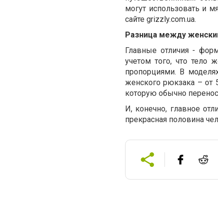
могут использовать и м
сайте grizzly.com.ua.
Разница между женски
Главные отличия - фор
учетом того, что тело
пропорциями. В моделя
женского рюкзака – от 
которую обычно перенос
И, конечно, главное от
прекрасная половина че