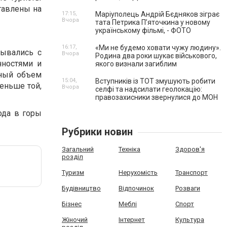
тавлены на
17:15,
Маріуполець Андрій Бєдняков зіграє
Вчора
тата Петрика П’яточкина у новому
українському фільмі, - ФОТО
16:17,
«Ми не будемо ховати чужу людину».
ывались с
Вчора
Родина два роки шукає військового,
нностями и
якого визнали загиблим
ьный объем
15:04,
Вступників із ТОТ змушують робити
еньше той,
Вчора
селфі та надсилати геолокацію:
правозахисники звернулися до МОН
ода в горы
Рубрики новин
Загальний
Техніка
Здоров'я
розділ
Туризм
Нерухомість
Транспорт
Будівництво
Відпочинок
Розваги
Бізнес
Меблі
Спорт
Жіночий
Інтернет
Культура