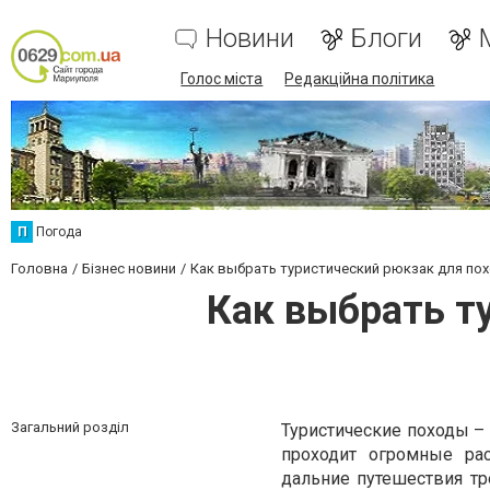
Новини
Блоги
Голос міста
Редакційна політика
П
Погода
Головна
Бізнес новини
Как выбрать туристический рюкзак для пох
Как выбрать т
Загальний розділ
Туристические походы – 
проходит огромные ра
дальние путешествия тр