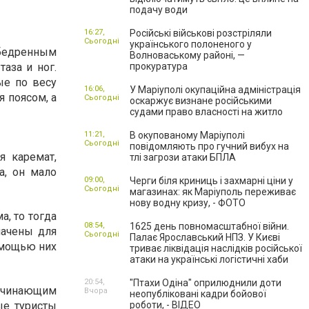
подачу води
16:27,
Російські військові розстріляли
Сьогодні
українського полоненого у
абедренным
Волноваському районі, —
аза и ног.
прокуратура
ые по весу
16:06,
У Маріуполі окупаційна адміністрація
я поясом, а
Сьогодні
оскаржує визнане російськими
судами право власності на житло
11:21,
В окупованому Маріуполі
Сьогодні
повідомляють про гучний вибух на
я каремат,
тлі загрози атаки БПЛА
а, он мало
09:00,
Черги біля криниць і захмарні ціни у
Сьогодні
магазинах: як Маріуполь переживає
нову водну кризу, - ФОТО
, то тогда
08:54,
1625 день повномасштабної війни.
начены для
Сьогодні
Палає Ярославський НПЗ. У Києві
омощью них
триває ліквідація наслідків російської
атаки на українські логістичні хаби
20:54,
"Птахи Одіна" оприлюднили доти
ачинающим
Вчора
неопубліковані кадри бойової
ые туристы
роботи, - ВІДЕО