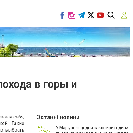
охода в горы и
Останні новини
левая себя,
ей. Такие
16:45,
У Маріуполі щодня на чотири години
но выбрать
Сьогодні
відключатимуть світло: це вплине на