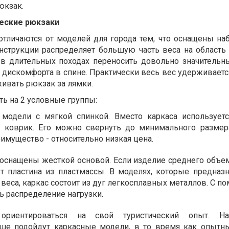
юкзак.
еские рюкзаки
тличаются от моделей для города тем, что оснащены н
нструкции распределяет большую часть веса на область т
в длительных походах переносить довольно значительн
 дискомфорта в спине. Практически весь вес удерживаетс
ивать рюкзак за лямки.
ь на 2 условные группы:
модели с мягкой спинкой. Вместо каркаса используетс
 коврик. Его можно свернуть до минимального размер
еимущество - относительно низкая цена.
оснащены жесткой основой. Если изделие среднего объема
ет пластина из пластмассы. В моделях, которые предназ
веса, каркас состоит из дуг легкосплавных металлов. С п
ь распределение нагрузки.
риентироваться на свой туристический опыт. Н
ше подойдут каркасные модели, в то время как опытн