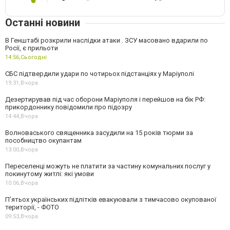
Останні новини
В Генштабі розкрили наслідки атаки . ЗСУ масовано вдарили по
Росії, є прильоти
14:56,
Сьогодні
СБС підтвердили удари по чотирьох підстанціях у Маріуполі
19:31,
Вчора
Дезертирував під час оборони Маріуполя і перейшов на бік РФ:
прикордоннику повідомили про підозру
14:44,
Вчора
Волноваського священника засудили на 15 років тюрми за
пособництво окупантам
13:00,
Вчора
Переселенці можуть не платити за частину комунальних послуг у
покинутому житлі: які умови
10:06,
Вчора
П’ятьох українських підлітків евакуювали з тимчасово окупованої
території, - ФОТО
09:53,
Вчора