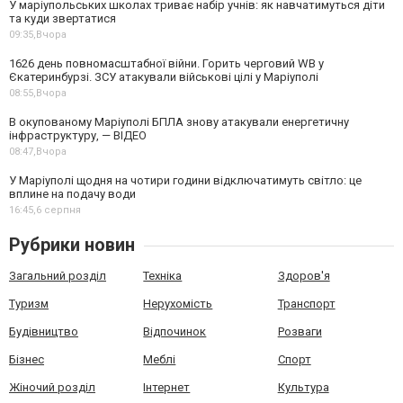
У маріупольських школах триває набір учнів: як навчатимуться діти
та куди звертатися
09:35,
Вчора
1626 день повномасштабної війни. Горить черговий WB у
Єкатеринбурзі. ЗСУ атакували військові цілі у Маріуполі
08:55,
Вчора
В окупованому Маріуполі БПЛА знову атакували енергетичну
інфраструктуру, — ВІДЕО
08:47,
Вчора
У Маріуполі щодня на чотири години відключатимуть світло: це
вплине на подачу води
16:45,
6 серпня
Рубрики новин
Загальний розділ
Техніка
Здоров'я
Туризм
Нерухомість
Транспорт
Будівництво
Відпочинок
Розваги
Бізнес
Меблі
Спорт
Жіночий розділ
Інтернет
Культура