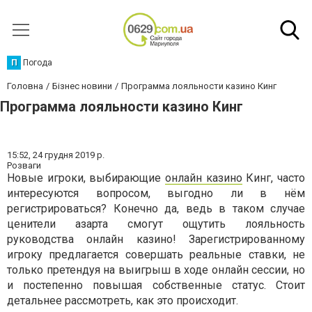
П
Погода
Головна
Бізнес новини
Программа лояльности казино Кинг
Программа лояльности казино Кинг
15:52,
24 грудня 2019 р.
Розваги
Новые игроки, выбирающие
онлайн казино
Кинг, часто
интересуются вопросом, выгодно ли в нём
регистрироваться? Конечно да, ведь в таком случае
ценители азарта смогут ощутить лояльность
руководства онлайн казино! Зарегистрированному
игроку предлагается совершать реальные ставки, не
только претендуя на выигрыш в ходе онлайн сессии, но
и постепенно повышая собственные статус. Стоит
детальнее рассмотреть, как это происходит.