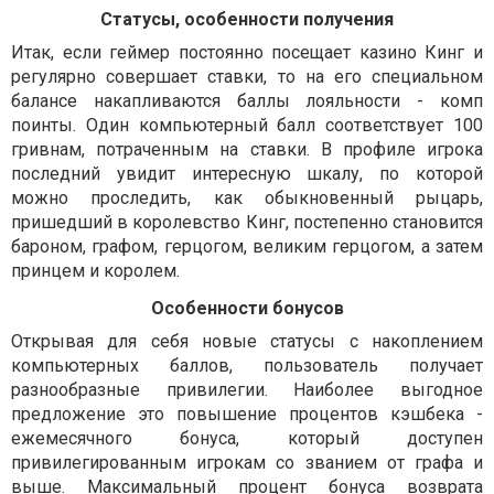
Статусы, особенности получения
Итак, если геймер постоянно посещает казино Кинг и
регулярно совершает ставки, то на его специальном
балансе накапливаются баллы лояльности - комп
поинты. Один компьютерный балл соответствует 100
гривнам, потраченным на ставки. В профиле игрока
последний увидит интересную шкалу, по которой
можно проследить, как обыкновенный рыцарь,
пришедший в королевство Кинг, постепенно становится
бароном, графом, герцогом, великим герцогом, а затем
принцем и королем.
Особенности бонусов
Открывая для себя новые статусы с накоплением
компьютерных баллов, пользователь получает
разнообразные привилегии. Наиболее выгодное
предложение это повышение процентов кэшбека -
ежемесячного бонуса, который доступен
привилегированным игрокам со званием от графа и
выше. Максимальный процент бонуса возврата