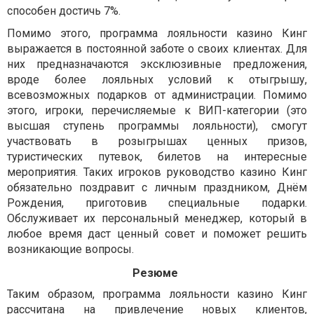
способен достичь 7%.
Помимо этого, программа лояльности казино Кинг
выражается в постоянной заботе о своих клиентах. Для
них предназначаются эксклюзивные предложения,
вроде более лояльных условий к отыгрышу,
всевозможных подарков от администрации. Помимо
этого, игроки, перечисляемые к ВИП-категории (это
высшая ступень программы лояльности), смогут
участвовать в розыгрышах ценных призов,
туристических путевок, билетов на интересные
мероприятия. Таких игроков руководство казино Кинг
обязательно поздравит с личным праздником, Днём
Рождения, приготовив специальные подарки.
Обслуживает их персональный менеджер, который в
любое время даст ценный совет и поможет решить
возникающие вопросы.
Резюме
Таким образом, программа лояльности казино Кинг
рассчитана на привлечение новых клиентов,