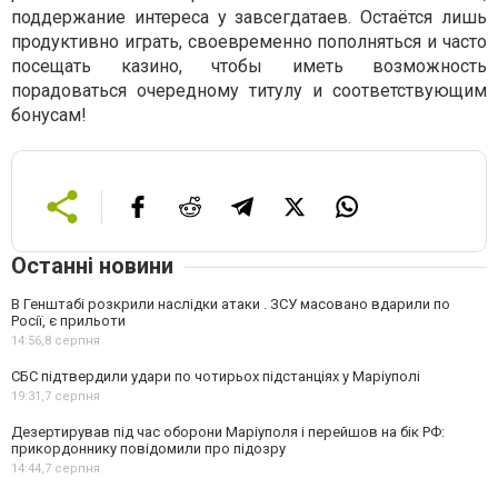
поддержание интереса у завсегдатаев. Остаётся лишь
продуктивно играть, своевременно пополняться и часто
посещать казино, чтобы иметь возможность
порадоваться очередному титулу и соответствующим
бонусам!
Останні новини
В Генштабі розкрили наслідки атаки . ЗСУ масовано вдарили по
Росії, є прильоти
14:56,
8 серпня
СБС підтвердили удари по чотирьох підстанціях у Маріуполі
19:31,
7 серпня
Дезертирував під час оборони Маріуполя і перейшов на бік РФ:
прикордоннику повідомили про підозру
14:44,
7 серпня