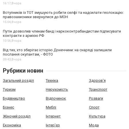
16:17,
Вчора
Вступників із ТОТ змушують робити селфі та надсилати геолокацію:
правозахисники звернулися до МОН
15:04,
Вчора
Путін дозволив членам банд і наркоконтрабандистам підписувати
контракти з армією РФ
10:56,
Вчора
Від тих, хто зберігає історію Донеччини: на снаряді залишили
послання окупантам, - ФОТО
09:43,
Вчора
Рубрики новин
Загальний розділ
Техніка
Здоров'я
Туризм
Нерухомість
Транспорт
Будівництво
Відпочинок
Розваги
Бізнес
Меблі
Спорт
Жіночий розділ
Інтернет
Культура
Економіка
Інтер'єр
Мода