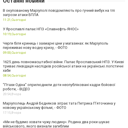
Останні новини
В окупованому Маріуполі повідомляють про гучний вибух на тлі
загрози атаки БПЛА
11:21,
Сьогодні
У Ярославлі палає НПЗ «Славнєфть-ЯНОС»
10:19,
Сьогодні
Черги біля криниць і захмарні ціни у магазинах: як Маріуполь
переживає нову водну кризу, - ФОТО
09:00,
Сьогодні
1625 день повномасштабної війни. Палає Ярославський НПЗ. У Києві
триває ліквідація наслідків російської атаки на українські логістичні
хаби
08:54,
Сьогодні
"Птахи Одіна" оприлюднили доти неопубліковані кадри бойової
роботи, - ВІДЕО
20:54,
Вчора
Маріуполець Андрій Бєдняков зіграє тата Петрика П’яточкина у
новому українському фільмі, - ФОТО
17:15,
Вчора
«Ми не будемо ховати чужу людину». Родина два роки шукає
військового, якого визнали загиблим