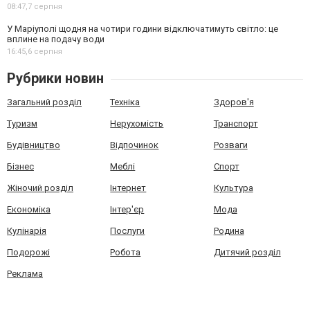
08:47,
7 серпня
У Маріуполі щодня на чотири години відключатимуть світло: це
вплине на подачу води
16:45,
6 серпня
Рубрики новин
Загальний розділ
Техніка
Здоров'я
Туризм
Нерухомість
Транспорт
Будівництво
Відпочинок
Розваги
Бізнес
Меблі
Спорт
Жіночий розділ
Інтернет
Культура
Економіка
Інтер'єр
Мода
Кулінарія
Послуги
Родина
Подорожі
Робота
Дитячий розділ
Реклама