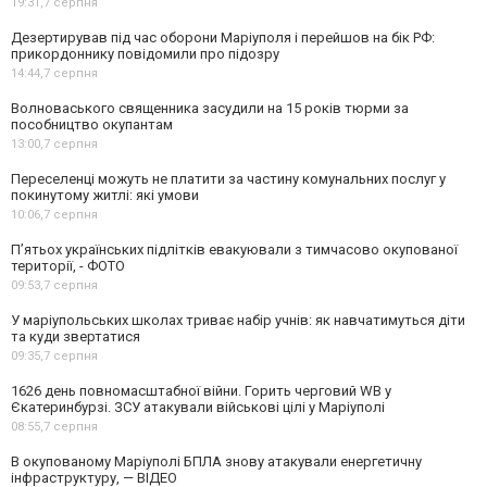
19:31,
7 серпня
Дезертирував під час оборони Маріуполя і перейшов на бік РФ:
прикордоннику повідомили про підозру
14:44,
7 серпня
Волноваського священника засудили на 15 років тюрми за
пособництво окупантам
13:00,
7 серпня
Переселенці можуть не платити за частину комунальних послуг у
покинутому житлі: які умови
10:06,
7 серпня
П’ятьох українських підлітків евакуювали з тимчасово окупованої
території, - ФОТО
09:53,
7 серпня
У маріупольських школах триває набір учнів: як навчатимуться діти
та куди звертатися
09:35,
7 серпня
1626 день повномасштабної війни. Горить черговий WB у
Єкатеринбурзі. ЗСУ атакували військові цілі у Маріуполі
08:55,
7 серпня
В окупованому Маріуполі БПЛА знову атакували енергетичну
інфраструктуру, — ВІДЕО