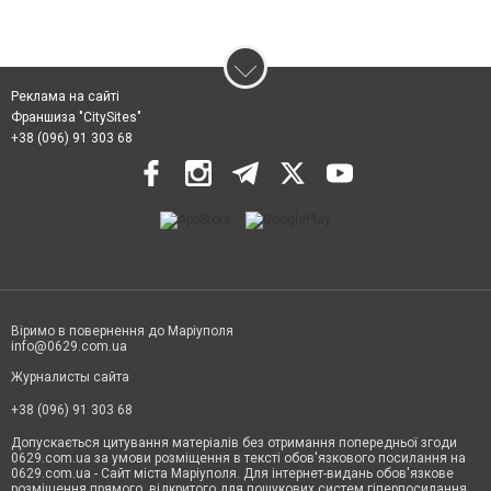
Реклама на сайті
Франшиза "CitySites"
+38 (096) 91 303 68
Віримо в повернення до Маріуполя
info@0629.com.ua
Журналисты сайта
+38 (096) 91 303 68
Допускається цитування матеріалів без отримання попередньої згоди
0629.com.ua за умови розміщення в тексті обов'язкового посилання на
0629.com.ua - Сайт міста Маріуполя. Для інтернет-видань обов'язкове
розміщення прямого, відкритого для пошукових систем гіперпосилання