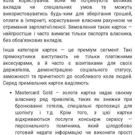
кола користувачів. Вони не потребують великих
вкладів чи спеціальних умов та можуть
використовуватись будь-ким для зберігання грошей,
оплати в Інтернеті, користування власним рахунком чи
отримання зарплатні\пенсії.
Замовлення
таких карток —
найпростіше і часто вимагає тільки паспорта власника,
без обов’язкових вкладів.
Інша категорія карток — це преміум сегмент. Такі
прямокутники виступають не тільки платіжними
аксесуарами, а й часто є візитівками для своїх
держателів, демонстрацією соціального статусу,
заможності та причетності до особливого кола людей.
Серед преміальних карток виділяють:
Mastercard Gold –
золота
картка надає своєму
власнику ряд привілеїв, таких як знижки при
бронюванні готелів, спеціальні пропозиції для
шопінгу і т.д. Крім того, з цієї картки
відкриваються послуги консьєрж сервісу —
персонального помічника, який цілодобово
готовий надати
інформацію
чи виконати прості