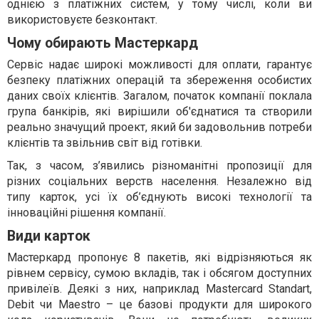
однією з платіжних систем, у тому числі, коли ви
використовуєте
безконтакт
.
Чому обирають Мастеркард
Сервіс надає широкі можливості для оплати, гарантує
безпеку платіжних операцій та збереження особистих
даних своїх клієнтів. Загалом, початок компанії поклала
група банкірів, які вирішили об'єднатися та створили
реально значущий проект, який би задовольнив потреби
клієнтів та звільнив світ від готівки.
Так, з часом, з’явились різноманітні пропозиції для
різних соціальних верств населення. Незалежно від
типу карток
, усі їх об’єднують високі технології та
інноваційні рішення компанії.
Види карток
Мастеркард
пропонує 8 пакетів, які відрізняються як
рівнем сервісу, сумою вкладів, так і обсягом доступних
привілеїв. Деякі з них, наприклад
Mastercard Standart,
Debit
чи
Maestro –
це базові продукти для широкого