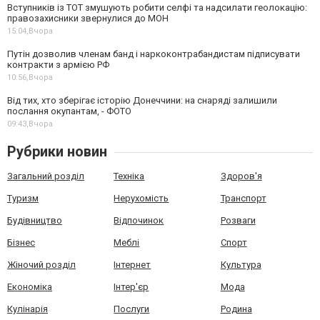
Вступників із ТОТ змушують робити селфі та надсилати геолокацію:
правозахисники звернулися до МОН
15:04,
Вчора
Путін дозволив членам банд і наркоконтрабандистам підписувати
контракти з армією РФ
10:56,
Вчора
Від тих, хто зберігає історію Донеччини: на снаряді залишили
послання окупантам, - ФОТО
09:43,
Вчора
Рубрики новин
Загальний розділ
Техніка
Здоров'я
Туризм
Нерухомість
Транспорт
Будівництво
Відпочинок
Розваги
Бізнес
Меблі
Спорт
Жіночий розділ
Інтернет
Культура
Економіка
Інтер'єр
Мода
Кулінарія
Послуги
Родина