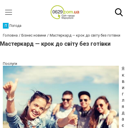
П
Погода
Головна
Бізнес новини
Мастеркард — крок до світу без готівки
Мастеркард — крок до світу без готівки
Послуги
Я
к
в
и
г
л
я
д
а
є