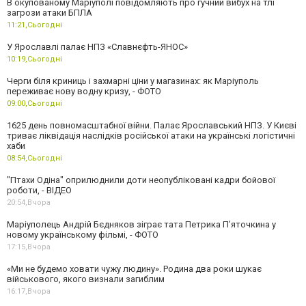
В окупованому Маріуполі повідомляють про гучний вибух на тлі
загрози атаки БПЛА
11:21,
Сьогодні
У Ярославлі палає НПЗ «Славнєфть-ЯНОС»
10:19,
Сьогодні
Черги біля криниць і захмарні ціни у магазинах: як Маріуполь
переживає нову водну кризу, - ФОТО
09:00,
Сьогодні
1625 день повномасштабної війни. Палає Ярославський НПЗ. У Києві
триває ліквідація наслідків російської атаки на українські логістичні
хаби
08:54,
Сьогодні
"Птахи Одіна" оприлюднили доти неопубліковані кадри бойової
роботи, - ВІДЕО
20:54,
Вчора
Маріуполець Андрій Бєдняков зіграє тата Петрика П’яточкина у
новому українському фільмі, - ФОТО
17:15,
Вчора
«Ми не будемо ховати чужу людину». Родина два роки шукає
військового, якого визнали загиблим
16:17,
Вчора