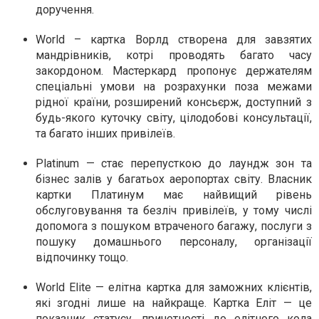
доручення.
World –
картка
Ворлд
створена для завзятих
мандрівників, котрі проводять багато часу
закордоном. Мастеркард пропонує держателям
спеціальні умови на розрахунки поза межами
рідної країни, розширений консьєрж, доступний з
будь-якого куточку світу, цілодобові
консультації
,
та багато інших привілеїв.
Platinum —
стає перепусткою до лаундж зон та
бізнес залів у багатьох аеропортах світу. Власник
картки
Платинум
має найвищий рівень
обслуговування та безліч привілеїв, у тому числі
допомога з пошуком втраченого багажу, послуги з
пошуку домашнього персоналу, організації
відпочинку тощо.
World
Elite
—
елітна картка для заможних клієнтів,
які згодні лише на найкраще. Картка
Еліт
— це
показник статусу, причетності до елітного кола