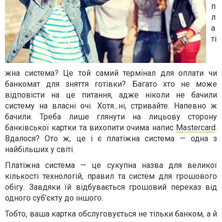
п
л
а
ті
жна
система? Це той самий термінал для оплати чи
банкомат для зняття готівки? Багато хто не може
відповісти на це питання, адже ніколи не бачили
систему на власні очі. Хотя...ні, стривайте. Напевно ж
бачили. Треба лише глянути на лицьову сторону
банківської картки та вихопити очима напис
Mastercard
.
Вдалося? Ото ж, це і є платіжна система — одна з
найбільших у світі.
Платіжна система — це сукупна назва для великої
кількості технологій, правил та систем для грошового
обігу. Завдяки їй відбувається грошовий переказ від
одного суб’єкту до іншого.
Тобто, ваша
картка
обслуговується не тільки банком, а й