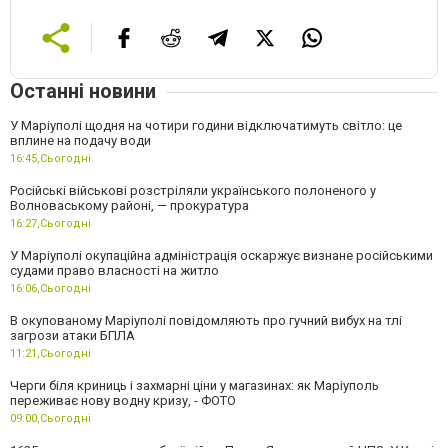
Останні новини
У Маріуполі щодня на чотири години відключатимуть світло: це
вплине на подачу води
16:45,
Сьогодні
Російські військові розстріляли українського полоненого у
Волноваському районі, — прокуратура
16:27,
Сьогодні
У Маріуполі окупаційна адміністрація оскаржує визнане російськими
судами право власності на житло
16:06,
Сьогодні
В окупованому Маріуполі повідомляють про гучний вибух на тлі
загрози атаки БПЛА
11:21,
Сьогодні
Черги біля криниць і захмарні ціни у магазинах: як Маріуполь
переживає нову водну кризу, - ФОТО
09:00,
Сьогодні