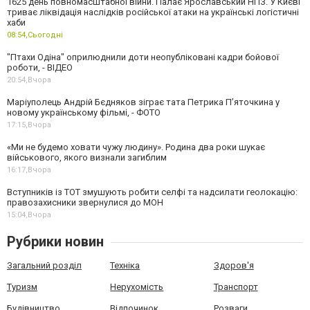
1625 день повномасштабної війни. Палає Ярославський НПЗ. У Києві
триває ліквідація наслідків російської атаки на українські логістичні
хаби
08:54,
Сьогодні
"Птахи Одіна" оприлюднили доти неопубліковані кадри бойової
роботи, - ВІДЕО
20:54,
Вчора
Маріуполець Андрій Бєдняков зіграє тата Петрика П’яточкина у
новому українському фільмі, - ФОТО
17:15,
Вчора
«Ми не будемо ховати чужу людину». Родина два роки шукає
військового, якого визнали загиблим
16:17,
Вчора
Вступників із ТОТ змушують робити селфі та надсилати геолокацію:
правозахисники звернулися до МОН
15:04,
Вчора
Рубрики новин
Загальний розділ
Техніка
Здоров'я
Туризм
Нерухомість
Транспорт
Будівництво
Відпочинок
Розваги