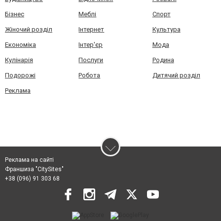
Бізнес
Меблі
Спорт
Жіночий розділ
Інтернет
Культура
Економіка
Інтер'єр
Мода
Кулінарія
Послуги
Родина
Подорожі
Робота
Дитячий розділ
Реклама
Реклама на сайті
Франшиза "CitySites"
+38 (096) 91 303 68