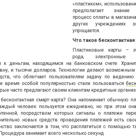
«пластиком», использовани
предполагает знание 
процесс оплаты в магазина
других учреждениях зн
упрощается.
Что такое бесконтактная
Пластиковые карты – эт
рода, электронные к
 к деньгам, находящимся на банковском счете. Храни
вну, и тысячи долларов. Технологии делают возможным
дств, что облегчает пользователям задачу по ведени
ее время особой популярностью стали пользоваться
бес
орые часто предлагают своим клиентам кредитные организ
 бесконтактная смарт-карта? Она напоминает обычную п
 каждый человек пользуется ежедневно, но при этом он
тенной, посредством которых сигналы о платеже пер
внительно новых средств проведения платежей есть св
нство заключается в том, что расплатиться с помощью т
Процедура занимает всего несколько секунд