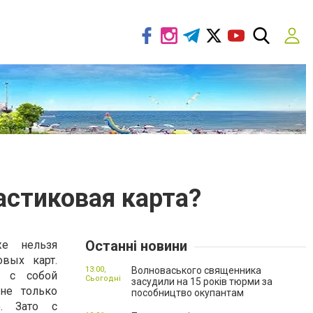
астиковая карта?
Останні новини
е нельзя
овых карт.
13:00,
Волноваського священника
ь с собой
Сьогодні
засудили на 15 років тюрми за
 не только
пособництво окупантам
о. Зато с