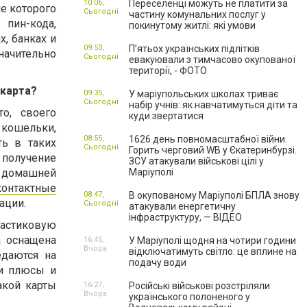
10:06,
Переселенці можуть не платити за
е которого
Сьогодні
частину комунальних послуг у
пин-кода,
покинутому житлі: які умови
х, банках и
09:53,
П’ятьох українських підлітків
ачительно
Сьогодні
евакуювали з тимчасово окупованої
території, - ФОТО
 карта?
09:35,
У маріупольських школах триває
Сьогодні
набір учнів: як навчатимуться діти та
о, своего
куди звертатися
ошельки,
08:55,
1626 день повномасштабної війни.
ть в таких
Сьогодні
Горить черговий WB у Єкатеринбурзі.
 получение
ЗСУ атакували військові цілі у
ю домашней
Маріуполі
контактные
08:47,
В окупованому Маріуполі БПЛА знову
ации.
Сьогодні
атакували енергетичну
інфраструктуру, — ВІДЕО
ластиковую
а оснащена
16:45,
У Маріуполі щодня на чотири години
Вчора
відключатимуть світло: це вплине на
едаются на
подачу води
ои плюсы и
акой карты
16:27,
Російські військові розстріляли
Вчора
українського полоненого у