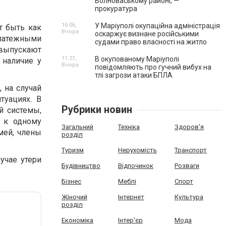
Волноваському районі, —
прокуратура
16:06,
У Маріуполі окупаційна адміністрація
т быть как
Вчора
оскаржує визнане російськими
платежными
судами право власності на житло
е выпускают
11:21,
В окупованому Маріуполі
 наличие у
Вчора
повідомляють про гучний вибух на
тлі загрози атаки БПЛА
 на случай
туациях. В
Рубрики новин
й системы,
о к одному
Загальний
Техніка
Здоров'я
мей, члены
розділ
Туризм
Нерухомість
Транспорт
учае утери
Будівництво
Відпочинок
Розваги
Бізнес
Меблі
Спорт
Жіночий
Інтернет
Культура
розділ
Економіка
Інтер'єр
Мода