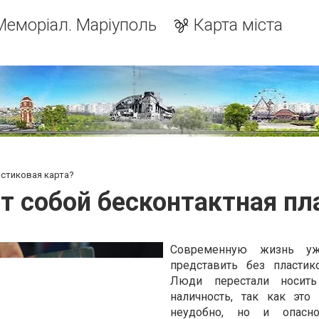
Меморіал. Маріуполь
Карта міста
астиковая карта?
т собой бесконтактная пл
Современную жизнь уж
представить без пластик
Люди перестали носит
наличность, так как это
неудобно, но и опасн