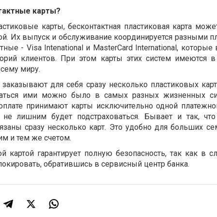
тактные карты?
астиковые карты, бесконтактная пластиковая карта може
тной. Их выпуск и обслуживание координируется разными 
ые - Visa Intenational и MasterCard International, которы
горий клиентов. При этом карты этих систем имеются в
сему миру.
заказывают для себя сразу несколько пластиковых карт,
ваться ими можно было в самых разных жизненных си
 оплате принимают карты исключительно одной платежно
а не лишним будет подстраховаться. Бывает и так, чт
язаны сразу несколько карт. Это удобно для больших се
м и тем же счетом.
й картой гарантирует полную безопасность, так как в сл
локировать, обратившись в сервисный центр банка.