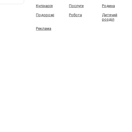
Кулінарія
Послуги
Родина
Подорожі
Робота
Дитячий
розділ
Реклама