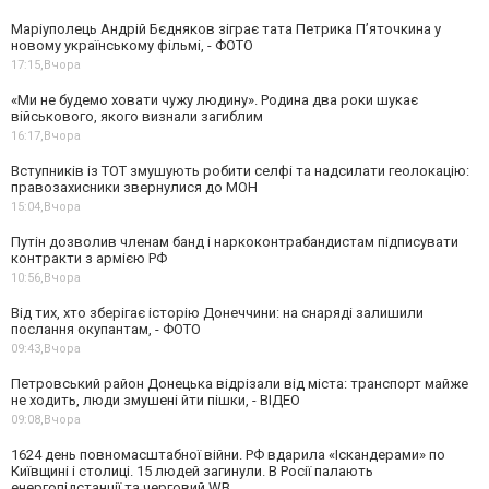
Маріуполець Андрій Бєдняков зіграє тата Петрика П’яточкина у
новому українському фільмі, - ФОТО
17:15,
Вчора
«Ми не будемо ховати чужу людину». Родина два роки шукає
військового, якого визнали загиблим
16:17,
Вчора
Вступників із ТОТ змушують робити селфі та надсилати геолокацію:
правозахисники звернулися до МОН
15:04,
Вчора
Путін дозволив членам банд і наркоконтрабандистам підписувати
контракти з армією РФ
10:56,
Вчора
Від тих, хто зберігає історію Донеччини: на снаряді залишили
послання окупантам, - ФОТО
09:43,
Вчора
Петровський район Донецька відрізали від міста: транспорт майже
не ходить, люди змушені йти пішки, - ВІДЕО
09:08,
Вчора
1624 день повномасштабної війни. РФ вдарила «Іскандерами» по
Київщині і столиці. 15 людей загинули. В Росії палають
енергопідстанції та черговий WB