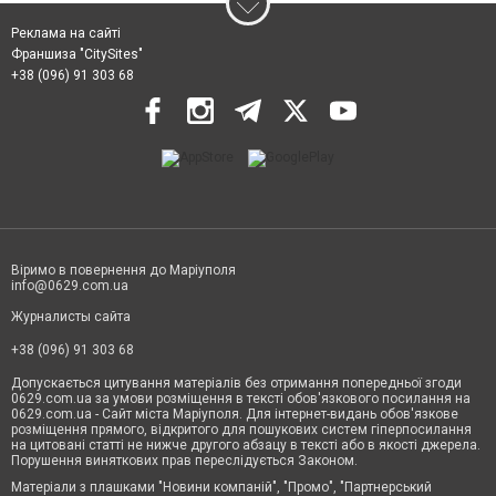
Реклама на сайті
Франшиза "CitySites"
+38 (096) 91 303 68
Віримо в повернення до Маріуполя
info@0629.com.ua
Журналисты сайта
+38 (096) 91 303 68
Допускається цитування матеріалів без отримання попередньої згоди
0629.com.ua за умови розміщення в тексті обов'язкового посилання на
0629.com.ua - Сайт міста Маріуполя. Для інтернет-видань обов'язкове
розміщення прямого, відкритого для пошукових систем гіперпосилання
на цитовані статті не нижче другого абзацу в тексті або в якості джерела.
Порушення виняткових прав переслідується Законом.
Матеріали з плашками "Новини компаній", "Промо", "Партнерський