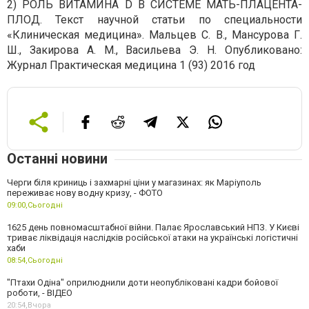
2) РОЛЬ ВИТАМИНА D В СИСТЕМЕ МАТЬ-ПЛАЦЕНТА-
ПЛОД. Текст научной статьи по специальности
«Клиническая медицина». Мальцев С. В., Мансурова Г.
Ш., Закирова А. М., Васильева Э. Н. Опубликовано:
Журнал Практическая медицина 1 (93) 2016 год
Останні новини
Черги біля криниць і захмарні ціни у магазинах: як Маріуполь
переживає нову водну кризу, - ФОТО
09:00,
Сьогодні
1625 день повномасштабної війни. Палає Ярославський НПЗ. У Києві
триває ліквідація наслідків російської атаки на українські логістичні
хаби
08:54,
Сьогодні
"Птахи Одіна" оприлюднили доти неопубліковані кадри бойової
роботи, - ВІДЕО
20:54,
Вчора