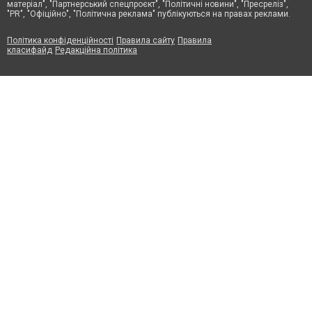
матеріал", "Партнерський спецпроєкт", "Політичні новини", "Пресреліз",
"PR", "Офіційно", "Політична реклама" публікуються на правах реклами.
Політика конфіденційності
Правила сайту
Правила
класифайд
Редакційна політика