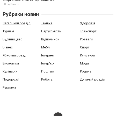
08:54,
Вчора
Рубрики новин
Загальний розділ
Техніка
Здоров'я
Туризм
Нерухомість
Транспорт
Будівництво
Відпочинок
Розваги
Бізнес
Меблі
Спорт
Жіночий розділ
Інтернет
Культура
Економіка
Інтер'єр
Мода
Кулінарія
Послуги
Родина
Подорожі
Робота
Дитячий розділ
Реклама