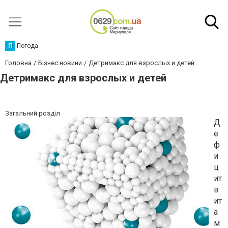
П
Погода
Головна
Бізнес новини
Детримакс для взрослых и детей
Детримакс для взрослых и детей
Загальний розділ
Д
е
ф
и
ц
ит
в
ит
а
м