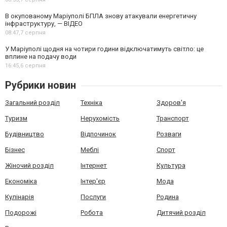
В окупованому Маріуполі БПЛА знову атакували енергетичну
інфраструктуру, — ВІДЕО
08:47,
7 серпня
У Маріуполі щодня на чотири години відключатимуть світло: це
вплине на подачу води
16:45,
6 серпня
Рубрики новин
Загальний розділ
Техніка
Здоров'я
Туризм
Нерухомість
Транспорт
Будівництво
Відпочинок
Розваги
Бізнес
Меблі
Спорт
Жіночий розділ
Інтернет
Культура
Економіка
Інтер'єр
Мода
Кулінарія
Послуги
Родина
Подорожі
Робота
Дитячий розділ