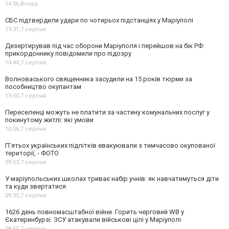
14:56,
Вчора
СБС підтвердили удари по чотирьох підстанціях у Маріуполі
19:31,
7 серпня
Дезертирував під час оборони Маріуполя і перейшов на бік РФ:
прикордоннику повідомили про підозру
14:44,
7 серпня
Волноваського священника засудили на 15 років тюрми за
пособництво окупантам
13:00,
7 серпня
Переселенці можуть не платити за частину комунальних послуг у
покинутому житлі: які умови
10:06,
7 серпня
П’ятьох українських підлітків евакуювали з тимчасово окупованої
території, - ФОТО
09:53,
7 серпня
У маріупольських школах триває набір учнів: як навчатимуться діти
та куди звертатися
09:35,
7 серпня
1626 день повномасштабної війни. Горить черговий WB у
Єкатеринбурзі. ЗСУ атакували військові цілі у Маріуполі
08:55,
7 серпня