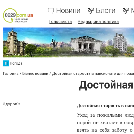
Новини
Блоги
Голос міста
Редакційна політика
П
Погода
Головна
Бізнес новини
Достойная старость в пансионате для пож
Достойная
Здоров'я
Достойная старость в пан
Уход за пожилыми людь
порой не хватает в со
взять на себя заботу 