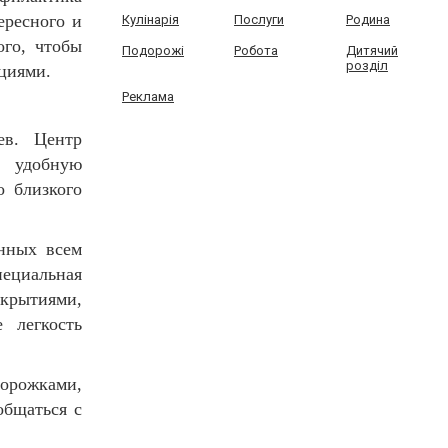
ересного и
Кулінарія
Послуги
Родина
ого, чтобы
Подорожі
Робота
Дитячий
розділ
циями.
Реклама
ев. Центр
т удобную
о близкого
нных всем
пециальная
крытиями,
 легкость
орожками,
общаться с