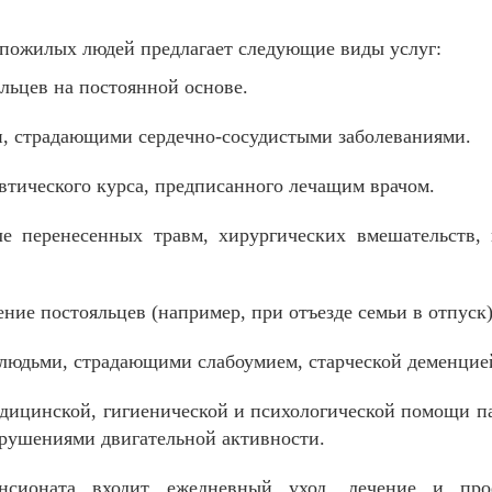
 пожилых людей предлагает следующие виды услуг:
льцев на постоянной основе.
и, страдающими сердечно-сосудистыми заболеваниями.
втического курса, предписанного лечащим врачом.
е перенесенных травм, хирургических вмешательств, 
ние постояльцев (например, при отъезде семьи в отпуск)
людьми, страдающими слабоумием, старческой деменцие
дицинской, гигиенической и психологической помощи п
рушениями двигательной активности.
нсионата входит ежедневный уход, лечение и про