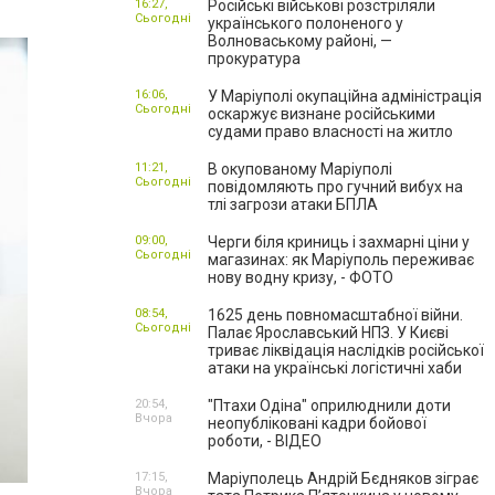
16:27,
Російські військові розстріляли
Сьогодні
українського полоненого у
Волноваському районі, —
прокуратура
16:06,
У Маріуполі окупаційна адміністрація
Сьогодні
оскаржує визнане російськими
судами право власності на житло
11:21,
В окупованому Маріуполі
Сьогодні
повідомляють про гучний вибух на
тлі загрози атаки БПЛА
09:00,
Черги біля криниць і захмарні ціни у
Сьогодні
магазинах: як Маріуполь переживає
нову водну кризу, - ФОТО
08:54,
1625 день повномасштабної війни.
Сьогодні
Палає Ярославський НПЗ. У Києві
триває ліквідація наслідків російської
атаки на українські логістичні хаби
20:54,
"Птахи Одіна" оприлюднили доти
Вчора
неопубліковані кадри бойової
роботи, - ВІДЕО
17:15,
Маріуполець Андрій Бєдняков зіграє
Вчора