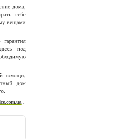
ение дома,
рать себе
ому вещами
 гарантия
здесь под
обходимую
ой помощи,
стный дом
го.
.
pice.com.ua