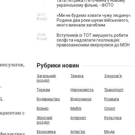
тата Петрика П’яточкина у новому
українському фільмі, - ФОТО
16:17,
«Ми не будемо ховати чужу людину».
Вчора
Родина два роки шукає військового,
якого визнали загиблим
15:04,
Вступників із ТОТ змушують робити
Вчора
селфі та надсилати геолокацію:
правозахисники звернулися до МОН
инсультов,
Рубрики новин
Загальний
Техніка
Здоров'я
розділ
.
Туризм
Нерухомість
Транспорт
й.
Будівництво
Відпочинок
Розваги
Бізнес
Меблі
Спорт
ациентам с
Жіночий
Інтернет
Культура
розділ
Економіка
Інтер'єр
Мода
филактика