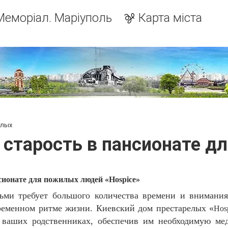
Меморіал. Маріуполь
Карта міста
илых
 старость в пансионате д
сионате для пожилых людей «
Hospice
»
ми требует большого количества времени и внимания
временном ритме жизни. Киевский дом престарелых «
Hos
о ваших родственниках, обеспечив им необходимую м