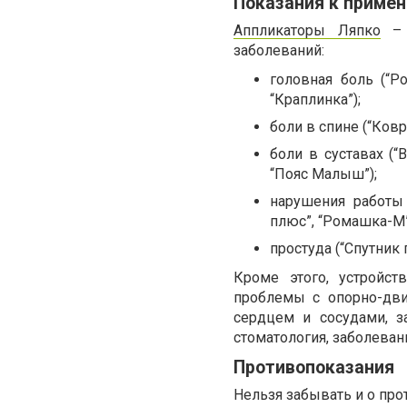
Показания к приме
Аппликаторы Ляпко
– н
заболеваний:
головная боль (“Р
“Краплинка”);
боли в спине (“Ков
боли в суставах (
“Пояс Малыш”);
нарушения работы 
плюс”, “Ромашка-М”
простуда (“Спутник 
Кроме этого, устройст
проблемы с опорно-дви
сердцем и сосудами, з
стоматология, заболевани
Противопоказания
Нельзя забывать и о пр