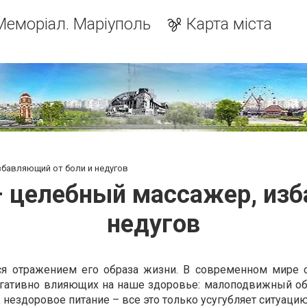
Меморіал. Маріуполь
Карта міста
збавляющий от боли и недугов
– целебный массажер, изб
недугов
ся отражением его образа жизни. В современном мире 
егативно влияющих на наше здоровье: малоподвижный об
, нездоровое питание – все это только усугубляет ситуацию