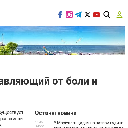
авляющий от боли и
Останні новини
существует
раз жизни,
16:45,
У Маріуполі щодня на чотири години
.
Вчора
відключатимуть світло: це вплине на