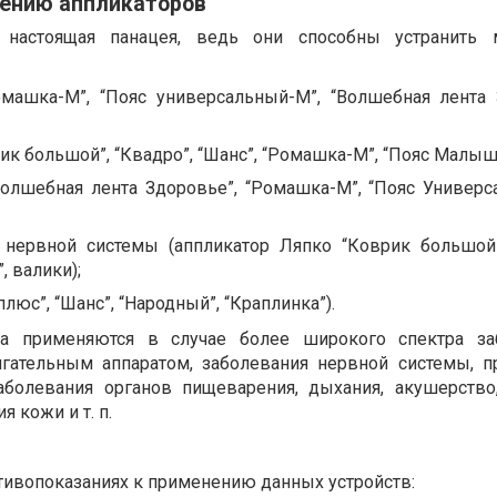
нению аппликаторов
астоящая панацея, ведь они способны устранить 
омашка-М”, “Пояс универсальный-М”, “Волшебная лента 
рик большой”, “Квадро”, “Шанс”, “Ромашка-М”, “Пояс Малыш”
“Волшебная лента Здоровье”, “Ромашка-М”, “Пояс Универс
нервной системы (аппликатор Ляпко “Коврик большой”
, валики);
плюс”, “Шанс”, “Народный”, “Краплинка”).
ва применяются в случае более широкого спектра за
гательным аппаратом, заболевания нервной системы, 
аболевания органов пищеварения, дыхания, акушерство,
я кожи и т. п.
отивопоказаниях к применению данных устройств: