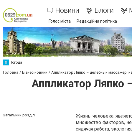
Новини
Блоги
Голос міста
Редакційна політика
П
Погода
Головна
Бізнес новини
Аппликатор Ляпко – целебный массажер, и
Аппликатор Ляпко 
Загальний розділ
Жизнь человека являет
множество факторов, н
сидячая работа, экология