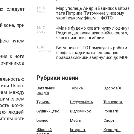
17:15,
Маріуполець Андрій Бєдняков зіграє
х следует
5 серпня
тата Петрика П’яточкина у новому
українському фільмі, - ФОТО
й зоне, при
16:17,
«Ми не будемо ховати чужу людину».
5 серпня
Родина два роки шукає військового,
якого визнали загиблим
фект путем
15:04,
Вступників із ТОТ змушують робити
5 серпня
селфі та надсилати геолокацію:
ние к ноге
правозахисники звернулися до МОН
орчичников
Рубрики новин
тельностью
с или Ляпко
Загальний
Техніка
Здоров'я
нием между
розділ
ьшим слоем
Туризм
Нерухомість
Транспорт
сть кожи;
Будівництво
Відпочинок
Розваги
для людей,
тельность
Бізнес
Меблі
Спорт
Жіночий
Інтернет
Культура