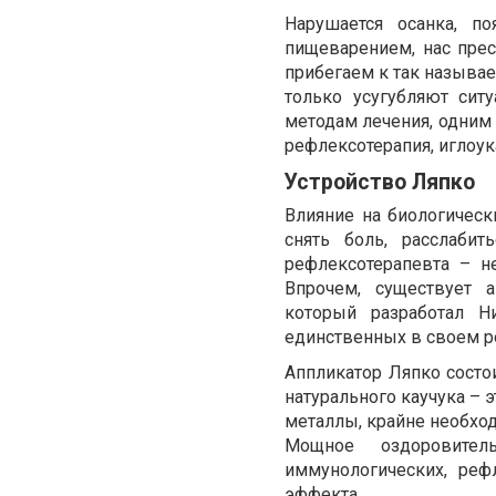
Нарушается осанка, п
пищеварением, нас пре
прибегаем к так называ
только усугубляют сит
методам лечения, одним 
рефлексотерапия, иглоук
Устройство Ляпко
Влияние на биологическ
снять боль, расслабит
рефлексотерапевта – н
Впрочем, существует 
который разработал Н
единственных в своем р
Аппликатор Ляпко состо
натурального каучука – 
металлы, крайне необход
Мощное оздоровител
иммунологических, реф
эффекта.