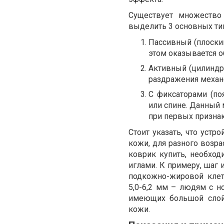
Существует множество
выделить 3 основных ти
Пассивный (плоский
этом оказывается 
Активный (цилиндр
раздражения механ
С фиксаторами (по
или спине. Данный
при первых признак
Стоит указать, что уст
кожи, для разного возра
коврик купить, необхо
иглами. К примеру, шаг 
подкожно-жировой кле
5,0-6,2 мм – людям с н
имеющих большой слой
кожи.