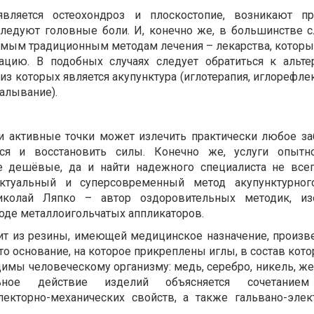
оявляется остеохондроз и плоскостопие, возникают п
следуют головные боли. И, конечно же, в большинстве 
емым традиционным методам лечения – лекарства, которы
уацию. В подобных случаях следует обратиться к альт
из которых является акупунктура (иглотерапия, иглорефле
алывание).
и активные точки может излечить практически любое за
ься и восстановить силы. Конечно же, услуги опытн
е дешёвые, да и найти надежного специалиста не всег
актуальный и суперсовременный метод акупунктурного
иколай Ляпко – автор оздоровительных методик, изо
оде металлоигольчатых аппликаторов.
ит из резины, имеющей медицинское назначение, произв
это основание, на которое прикреплены иглы, в состав кот
имы человеческому организму: медь, серебро, никель, же
ьное действие изделий объясняется сочетанием
лекторно-механических свойств, а также гальвано-элек