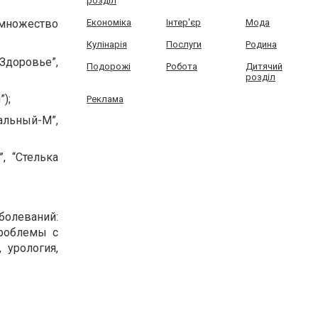
розділ
множество
Економіка
Інтер'єр
Мода
Кулінарія
Послуги
Родина
Здоровье”,
Подорожі
Робота
Дитячий
розділ
);
Реклама
альный-М”,
, “Стелька
болеваний:
проблемы с
 урология,