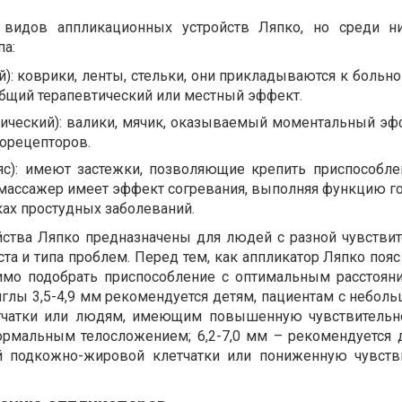
 видов аппликационных устройств Ляпко, но среди ни
па:
): коврики, ленты, стельки, они прикладываются к больно
общий терапевтический или местный эффект.
ический): валики, мячик, оказываемый моментальный эф
орецепторов.
яс): имеют застежки, позволяющие крепить приспособле
 массажер имеет эффект согревания, выполняя функцию г
ах простудных заболеваний.
ройства Ляпко предназначены для людей с разной чувстви
ста и типа проблем. Перед тем, как аппликатор Ляпко поя
димо подобрать приспособление с оптимальным расстоя
иглы 3,5-4,9 мм рекомендуется детям, пациентам с небол
тчатки или людям, имеющим повышенную чувствительно
ормальным телосложением; 6,2-7,0 мм – рекомендуется 
 подкожно-жировой клетчатки или пониженную чувстви