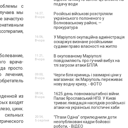
подачу води
роблемы с
случаев мы
16:27,
Російські військові розстріляли
Вчора
е зачастую
українського полоненого у
Волноваському районі, —
ернативным
прокуратура
ксотерапия,
16:06,
У Маріуполі окупаційна адміністрація
Вчора
оскаржує визнане російськими
судами право власності на житло
болевание,
11:21,
В окупованому Маріуполі
Вчора
повідомляють про гучний вибух на
ого врача-
тлі загрози атаки БПЛА
да просто.
 лечения,
09:00,
Черги біля криниць і захмарні ціни у
Вчора
магазинах: як Маріуполь переживає
бретатель
нову водну кризу, - ФОТО
08:54,
1625 день повномасштабної війни.
еденной из
Вчора
Палає Ярославський НПЗ. У Києві
орых входят
триває ліквідація наслідків російської
атаки на українські логістичні хаби
лезо, цинк.
 сильных
20:54,
"Птахи Одіна" оприлюднили доти
трического
5 серпня
неопубліковані кадри бойової
роботи, - ВІДЕО