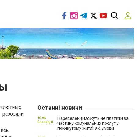
сы
Останні новини
валютных
е разоряли
10:06,
Переселенці можуть не платити за
Сьогодні
частину комунальних послуг у
покинутому житлі: які умови
лись