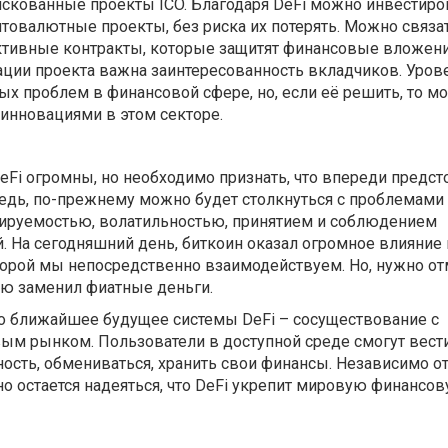
искованные проекты ICO. Благодаря DeFi можно инвестиро
птовалютные проекты, без риска их потерять. Можно связ
тивные контракты, которые защитят финансовые вложен
ации проекта важна заинтересованность вкладчиков. Уров
ых проблем в финансовой сфере, но, если её решить, то м
инновациями в этом секторе.
Fi огромны, но необходимо признать, что впереди предст
Ведь, по-прежнему можно будет столкнуться с проблемами 
ируемостью, волатильностью, принятием и соблюдением
 На сегодняшний день, биткоин оказал огромное влияние 
орой мы непосредственно взаимодействуем. Но, нужно отм
ью заменил фиатные деньги.
то ближайшее будущее системы DeFi – сосуществование с
м рынком. Пользователи в доступной среде смогут вест
сть, обмениваться, хранить свои финансы. Независимо от
о остается надеяться, что DeFi укрепит мировую финансо