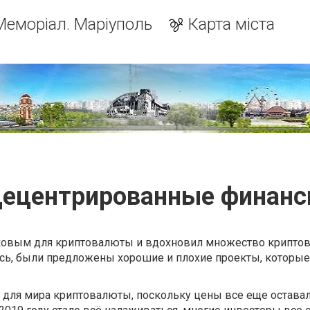
Меморіал. Маріуполь
Карта міста
ецентрированные финан
иковым для криптовалюты и вдохновил множество крипто
ось, были предложены хорошие и плохие проекты, которы
м для мира криптовалюты, поскольку цены все еще остава