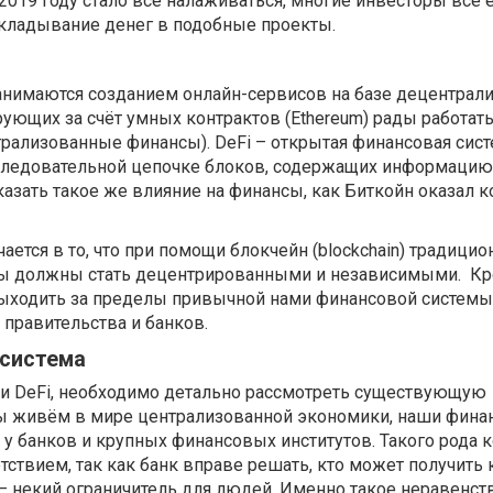
019 году стало всё налаживаться, многие инвесторы все 
вкладывание денег в подобные проекты.
анимаются созданием онлайн-сервисов на базе децентрал
ющих за счёт умных контрактов (Ethereum) рады работать
рализованные финансы). DeFi – открытая финансовая сист
оследовательной цепочке блоков, содержащих информацию
казать такое же влияние на финансы, как Биткойн оказал к
ается в то, что при помощи блокчейн (blockchain) традици
ы должны стать децентрированными и независимыми. Кро
ыходить за пределы привычной нами финансовой системы,
 правительства и банков.
система
еи DeFi, необходимо детально рассмотреть существующую
ы живём в мире централизованной экономики, наши фина
 у банков и крупных финансовых институтов. Такого рода 
тствием, так как банк вправе решать, кто может получить к
 – некий ограничитель для людей. Именно такое неравенст