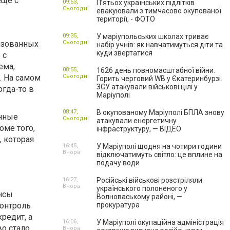
ещё с
09:53,
П’ятьох українських підлітків
Сьогодні
евакуювали з тимчасово окупованої
території, - ФОТО
09:35,
У маріупольських школах триває
изованных
Сьогодні
набір учнів: як навчатимуться діти та
куди звертатися
 с
ема,
08:55,
1626 день повномасштабної війни.
. На самом
Сьогодні
Горить черговий WB у Єкатеринбурзі.
ЗСУ атакували військові цілі у
огда-то в
Маріуполі
08:47,
В окупованому Маріуполі БПЛА знову
онные
Сьогодні
атакували енергетичну
ме того,
інфраструктуру, — ВІДЕО
 которая
16:45,
У Маріуполі щодня на чотири години
Вчора
відключатимуть світло: це вплине на
подачу води
16:27,
Російські військові розстріляли
Вчора
українського полоненого у
нсы
Волноваському районі, —
контроль
прокуратура
редит, а
16:06,
У Маріуполі окупаційна адміністрація
во стало
Вчора