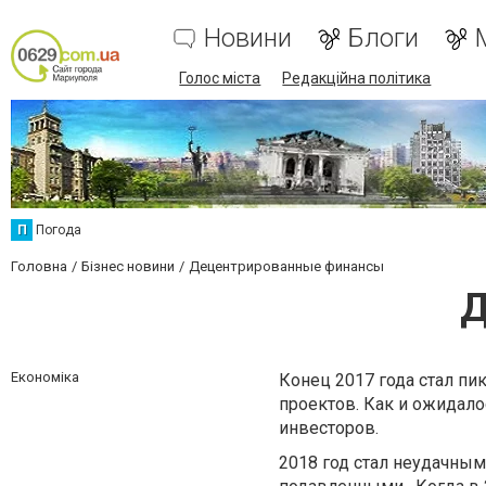
Новини
Блоги
Голос міста
Редакційна політика
П
Погода
Головна
Бізнес новини
Децентрированные финансы
Д
Економіка
Конец 2017 года стал п
проектов. Как и ожидал
инвесторов.
2018 год стал неудачны