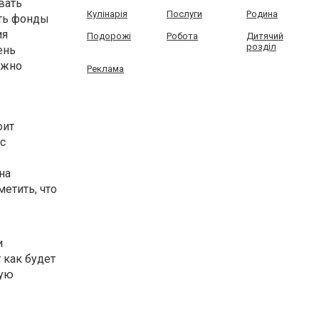
вать
Кулінарія
Послуги
Родина
ать фонды
ия
Подорожі
Робота
Дитячий
розділ
ень
ожно
Реклама
оит
с
на
етить, что
и
 как будет
вую