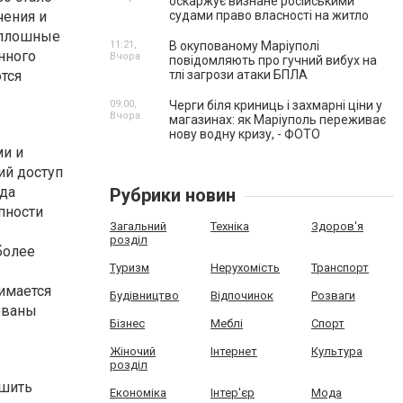
оскаржує визнане російськими
чения и
судами право власності на житло
сплошные
11:21,
В окупованому Маріуполі
нного
Вчора
повідомляють про гучний вибух на
тся
тлі загрози атаки БПЛА
09:00,
Черги біля криниць і захмарні ціни у
Вчора
магазинах: як Маріуполь переживає
нову водну кризу, - ФОТО
ми и
ий доступ
гда
Рубрики новин
пности
Загальний
Техніка
Здоров'я
розділ
более
Туризм
Нерухомість
Транспорт
нимается
Будівництво
Відпочинок
Розваги
ованы
Бізнес
Меблі
Спорт
Жіночий
Інтернет
Культура
розділ
ешить
Економіка
Інтер'єр
Мода