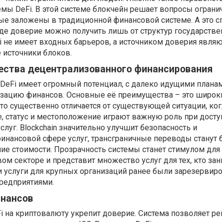
мы DeFi. В этой системе блокчейн решает вопросы ограни
ые заложены в традиционной финансовой системе. А это 
где доверие можно получить лишь от структур государстве
i не имеет входных барьеров, а источником доверия являю
источники блоков.
ства децентрализованного финансирования
DeFi имеет огромный потенциал, с далеко идущими плана
зацию финансов. Основные её преимущества – это широк
то существенно отличается от существующей ситуации, ко
, статус и местоположение играют важную роль при досту
луг. Blockchain значительно улучшит безопасность и
инансовой сфере услуг, трансграничные переводы станут 
ние стоимости. Прозрачность системы станет стимулом для
ом секторе и представит множество услуг для тех, кто за
и услуги для крупных организаций ранее были зарезервир
редприятиями.
инансов
i на криптовалюту укрепит доверие. Система позволяет р