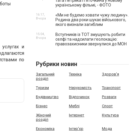
тата Петрика П’яточкина у новому
аботы
українському фільмі, - ФОТО
16:17,
«Ми не будемо ховати чужу людину».
Вчора
Родина два роки шукає військового,
якого визнали загиблим
15:04,
Вступників із ТОТ змушують робити
Вчора
селфі та надсилати геолокацію:
правозахисники звернулися до МОН
 услугах и
едлагаются
тствами по
Рубрики новин
Загальний
Техніка
Здоров'я
розділ
Туризм
Нерухомість
Транспорт
Будівництво
Відпочинок
Розваги
Бізнес
Меблі
Спорт
Жіночий
Інтернет
Культура
розділ
Економіка
Інтер'єр
Мода