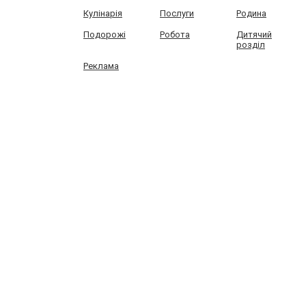
Кулінарія
Послуги
Родина
Подорожі
Робота
Дитячий
розділ
Реклама