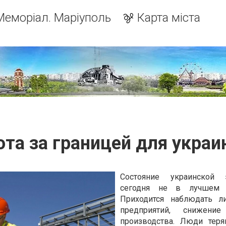
Меморіал. Маріуполь
Карта міста
ота за границей для украи
Состояние украинской 
сегодня не в лучшем с
Приходится наблюдать л
предприятий, снижени
производства. Люди теря