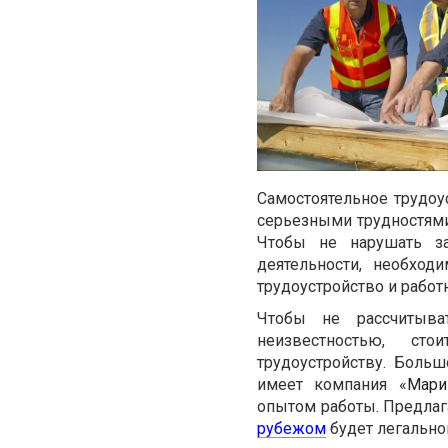
Самостоятельное трудоу
серьезными трудностями
Чтобы не нарушать за
деятельности, необхо
трудоустройство и работ
Чтобы не рассчитыва
неизвестностью, ст
трудоустройству. Боль
имеет компания «
Мар
опытом работы. Предлаг
рубежом
будет легальной