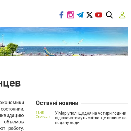
нцев
Останні новини
экономики
остоянии.
16:45,
У Маріуполі щодня на чотири години
иквидацию
Сьогодні
відключатимуть світло: це вплине на
е объемов
подачу води
ют работу.