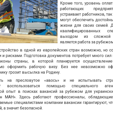
Кроме того, уровень оплат
работающих предпри
устраивает работников, так
могут обеспечить достойн
жизни для своих семей. 
квалифицированных спе
выходом из сложной 
является работа за рубежом
стройство в одной из европейских стран возможно, но с
 и рисками. Подготовка документов потребует много сил 
коны страны, в которой планируется осуществление
димо оформить рабочую визу. Без нее невозможно оф
нику грозит высылка на Родину.
ть на пресловутое «авось» и не испытывать стр
оит воспользоваться помощью специального аге
шой опыт в поисках вакансий за рубежом для украинск
ин МАН
». Здесь работают профессионалы, обладающи
аемые специалистами компании вакансии гарантируют, ч
, а значит безопасной.