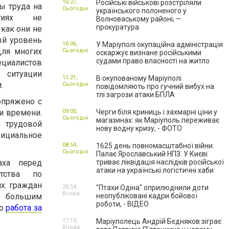
16:27,
Російські військові розстріляли
ы труда на
Сьогодні
українського полоненого у
ятиях не
Волноваському районі, —
прокуратура
 как они не
ый уровень
16:06,
У Маріуполі окупаційна адміністрація
Для многих
Сьогодні
оскаржує визнане російськими
судами право власності на житло
циалистов
ситуации
11:21,
В окупованому Маріуполі
.
Сьогодні
повідомляють про гучний вибух на
тлі загрози атаки БПЛА
опряжено с
и времени.
09:00,
Черги біля криниць і захмарні ціни у
Сьогодні
магазинах: як Маріуполь переживає
 трудовой
нову водну кризу, - ФОТО
ициальное
08:54,
1625 день повномасштабної війни.
Сьогодні
Палає Ярославський НПЗ. У Києві
аха перед
триває ліквідація наслідків російської
атаки на українські логістичні хаби
нтства по
их граждан
20:54,
"Птахи Одіна" оприлюднили доти
Вчора
е большим
неопубліковані кадри бойової
роботи, - ВІДЕО
то
работа за
17:15,
Маріуполець Андрій Бєдняков зіграє
Вчора