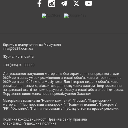
Віримо в повернення до Маріуполя
info@0629.com.ua
Журналисты сайта
+38 (096) 91 303 68
Допускається цитування матеріалів без отримання попередньої згоди
0629.com.ua за умови розміщення в тексті обов'язкового посилання на
0629.com.ua - Сайт міста Маріуполя. Для інтернет-видань обов'язкове
розміщення прямого, відкритого для пошукових систем гіперпосилання
на цитовані статті не нижче другого абзацу в тексті або в якості джерела.
Порушення виняткових прав переслідується Законом.
Матеріали з плашками "Новини компаній", "Промо", "Партнерський
матеріал", "Партнерський спецпроєкт", "Політичні новини", "Пресреліз",
"PR", "Офіційно", "Політична реклама" публікуються на правах реклами.
Політика конфіденційності
Правила сайту
Правила
класифайд
Редакційна політика