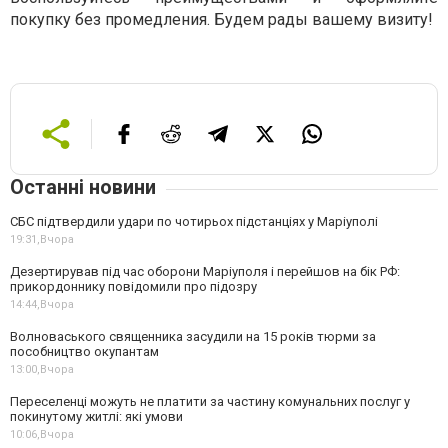
покупку без промедления. Будем рады вашему визиту!
Останні новини
СБС підтвердили удари по чотирьох підстанціях у Маріуполі
19:31,
Вчора
Дезертирував під час оборони Маріуполя і перейшов на бік РФ:
прикордоннику повідомили про підозру
14:44,
Вчора
Волноваського священника засудили на 15 років тюрми за
пособництво окупантам
13:00,
Вчора
Переселенці можуть не платити за частину комунальних послуг у
покинутому житлі: які умови
10:06,
Вчора