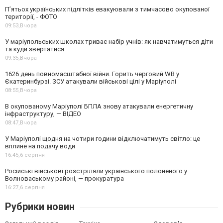
П’ятьох українських підлітків евакуювали з тимчасово окупованої
території, - ФОТО
09:53,
Вчора
У маріупольських школах триває набір учнів: як навчатимуться діти
та куди звертатися
09:35,
Вчора
1626 день повномасштабної війни. Горить черговий WB у
Єкатеринбурзі. ЗСУ атакували військові цілі у Маріуполі
08:55,
Вчора
В окупованому Маріуполі БПЛА знову атакували енергетичну
інфраструктуру, — ВІДЕО
08:47,
Вчора
У Маріуполі щодня на чотири години відключатимуть світло: це
вплине на подачу води
16:45,
6 серпня
Російські військові розстріляли українського полоненого у
Волноваському районі, — прокуратура
16:27,
6 серпня
Рубрики новин