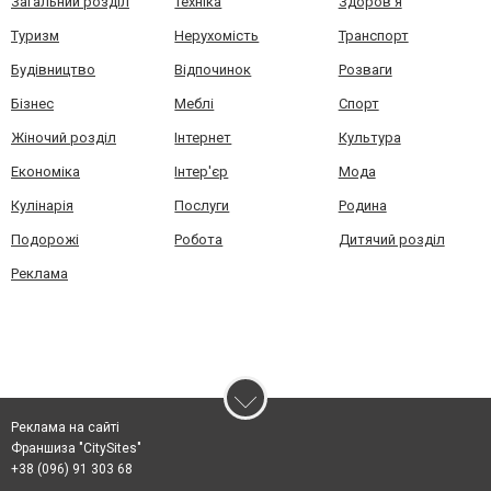
Загальний розділ
Техніка
Здоров'я
Туризм
Нерухомість
Транспорт
Будівництво
Відпочинок
Розваги
Бізнес
Меблі
Спорт
Жіночий розділ
Інтернет
Культура
Економіка
Інтер'єр
Мода
Кулінарія
Послуги
Родина
Подорожі
Робота
Дитячий розділ
Реклама
Реклама на сайті
Франшиза "CitySites"
+38 (096) 91 303 68