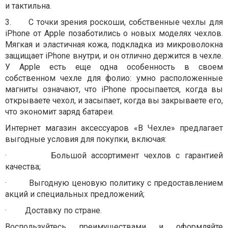
и тактильна.
3.
С точки зрения роскоши, собственные чехлы для
iPhone от Apple позаботились о новых моделях чехлов.
Мягкая и эластичная кожа, подкладка из микроволокна
защищает iPhone внутри, и он отлично держится в чехле.
У Apple есть еще одна особенность в своем
собственном чехле для фолио: умно расположенные
магниты означают, что iPhone просыпается, когда вы
открываете чехол, и засыпает, когда вы закрываете его,
что экономит заряд батареи.
Интернет магазин аксессуаров «В Чехле» предлагает
выгодные условия для покупки, включая:
·
Большой ассортимент чехлов с гарантией
качества;
·
Выгодную ценовую политику с предоставлением
акций и специальных предложений;
·
Доставку по стране.
Воспользуйтесь преимуществами и оформляйте