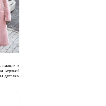
привыкли к
ли верхней
ым деталям