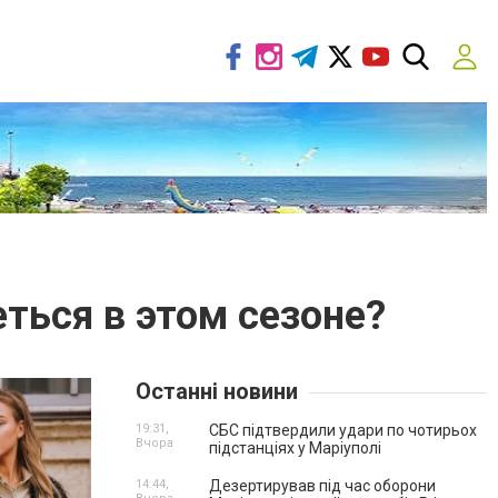
ться в этом сезоне?
Останні новини
19:31,
СБС підтвердили удари по чотирьох
Вчора
підстанціях у Маріуполі
14:44,
Дезертирував під час оборони