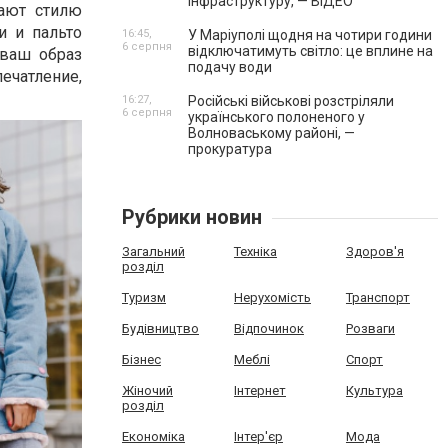
інфраструктуру, — ВІДЕО
дают стилю
и и пальто
16:45,
У Маріуполі щодня на чотири години
6 серпня
відключатимуть світло: це вплине на
 ваш образ
подачу води
чатление,
16:27,
Російські військові розстріляли
6 серпня
українського полоненого у
Волноваському районі, —
прокуратура
Рубрики новин
Загальний
Техніка
Здоров'я
розділ
Туризм
Нерухомість
Транспорт
Будівництво
Відпочинок
Розваги
Бізнес
Меблі
Спорт
Жіночий
Інтернет
Культура
розділ
Економіка
Інтер'єр
Мода