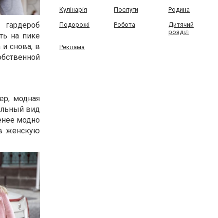
Кулінарія
Послуги
Родина
 гардероб
Подорожі
Робота
Дитячий
розділ
ть на пике
и снова, в
Реклама
обственной
ер, модная
тильный вид
менее модно
 в женскую