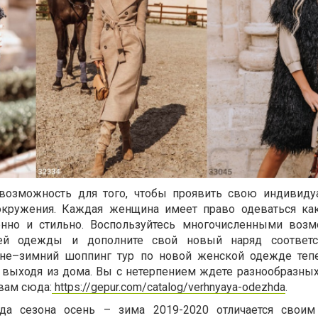
 возможность для того, чтобы проявить свою индивиду
окружения. Каждая женщина имеет право одеваться ка
енно и стильно. Воспользуйтесь многочисленными воз
ней одежды и дополните свой новый наряд соответ
нне–зимний шоппинг тур по новой женской одежде те
 выходя из дома. Вы с нетерпением ждете разнообразных
вам сюда:
https://gepur.com/catalog/verhnyaya-odezhda
.
да сезона осень – зима 2019-2020 отличается своим