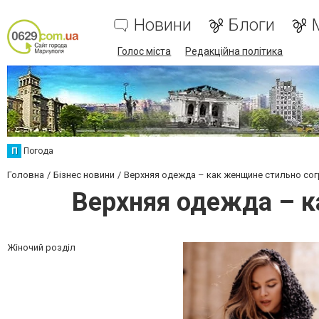
Новини
Блоги
Голос міста
Редакційна політика
П
Погода
Головна
Бізнес новини
Верхняя одежда – как женщине стильно сог
Верхняя одежда – к
Жіночий розділ