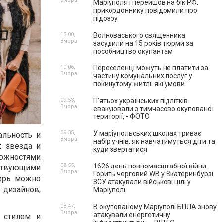
Вчора
Маріуполя і перейшов на бік РФ:
прикордоннику повідомили про
підозру
13:00,
Волноваського священника
Вчора
засудили на 15 років тюрми за
пособництво окупантам
10:06,
Переселенці можуть не платити за
Вчора
частину комунальних послуг у
покинутому житлі: які умови
09:53,
П’ятьох українських підлітків
Вчора
евакуювали з тимчасово окупованої
території, - ФОТО
09:35,
У маріупольських школах триває
альность и
Вчора
набір учнів: як навчатимуться діти та
к звезда и
куди звертатися
можностями
08:55,
1626 день повномасштабної війни.
ствующими
Вчора
Горить черговий WB у Єкатеринбурзі.
перь можно
ЗСУ атакували військові цілі у
 дизайнов,
Маріуполі
08:47,
В окупованому Маріуполі БПЛА знову
Вчора
атакували енергетичну
 стилем и