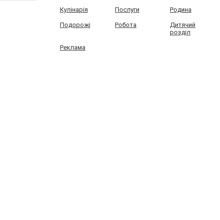
Кулінарія
Послуги
Родина
Подорожі
Робота
Дитячий
розділ
Реклама