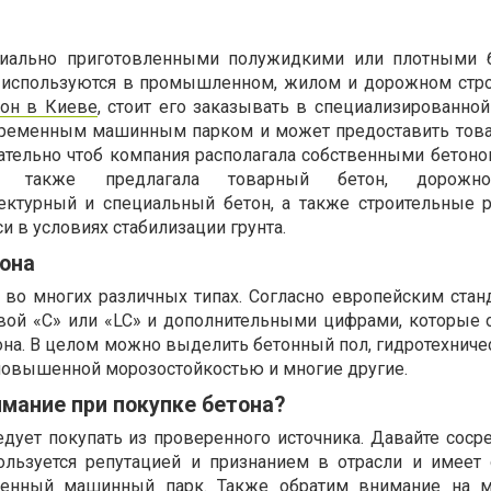
иально приготовленными полужидкими или плотными 
о используются в промышленном, жилом и дорожном стро
тон в Киеве
, стоит его заказывать в специализированной
овременным машинным парком и может предоставить тов
ательно чтоб компания располагала собственными бетоно
 а также предлагала товарный бетон, дорожно-
тектурный и специальный бетон, а также строительные 
 в условиях стабилизации грунта.
тона
 во многих различных типах. Согласно европейским станд
квой «C» или «LC» и дополнительными цифрами, которые о
она. В целом можно выделить бетонный пол, гидротехниче
 повышенной морозостойкостью и многие другие.
имание при покупке бетона?
едует покупать из проверенного источника. Давайте соср
пользуется репутацией и признанием в отрасли и имеет
менный машинный парк. Также обратим внимание на м