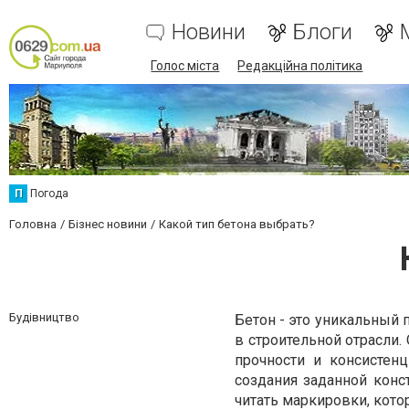
Новини
Блоги
Голос міста
Редакційна політика
П
Погода
Головна
Бізнес новини
Какой тип бетона выбрать?
Будівництво
Бетон - это уникальный 
в строительной отрасли.
прочности и консисте
создания заданной конс
читать маркировки, кото