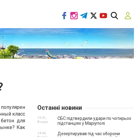
?
Останні новини
 популярен
чный класс
19:31,
СБС підтвердили удари по чотирьох
бетон для
Вчора
підстанціях у Маріуполі
рынке? Как
14:44,
Дезертирував під час оборони