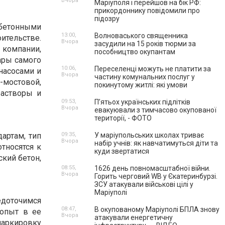
Вчора
Маріуполя і перейшов на бік РФ:
прикордоннику повідомили про
підозру
бетонными
13:00,
Волноваського священника
ительстве.
Вчора
засудили на 15 років тюрми за
 компании,
пособництво окупантам
ары самого
10:06,
Переселенці можуть не платити за
насосами и
Вчора
частину комунальних послуг у
мостовой,
покинутому житлі: які умови
растворы и
09:53,
П’ятьох українських підлітків
Вчора
евакуювали з тимчасово окупованої
території, - ФОТО
артам, тип
09:35,
У маріупольських школах триває
Вчора
набір учнів: як навчатимуться діти та
тносятся к
куди звертатися
ский бетон,
08:55,
1626 день повномасштабної війни.
Вчора
Горить черговий WB у Єкатеринбурзі.
ЗСУ атакували військові цілі у
Маріуполі
едоточимся
08:47,
В окупованому Маріуполі БПЛА знову
 опыт в ее
Вчора
атакували енергетичну
аркировку