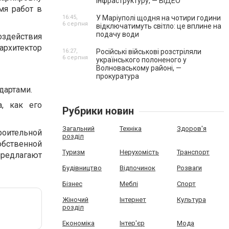
інфраструктуру, — ВІДЕО
мя работ в
16:45,
У Маріуполі щодня на чотири години
6 серпня
відключатимуть світло: це вплине на
подачу води
оздействия
архитектор
16:27,
Російські військові розстріляли
6 серпня
українського полоненого у
Волноваському районі, —
прокуратура
дартами.
, как его
Рубрики новин
Загальний
Техніка
Здоров'я
роительной
розділ
бственной
Туризм
Нерухомість
Транспорт
предлагают
Будівництво
Відпочинок
Розваги
Бізнес
Меблі
Спорт
Жіночий
Інтернет
Культура
розділ
Економіка
Інтер'єр
Мода