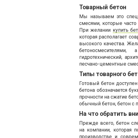
Товарный бетон
Мы называем это спец
смесями, которые част
При желании
купить бе
которая располагает с
высокого качества. Жел
бетоносмесителями,
гидротехнический, архи
песчано-цементные смеси
Типы товарного бе
Готовый бетон доступен
бетона обозначается бу
прочности на сжатие бет
обычный бетон, бетон с
На что обратить вн
Прежде всего, бетон сл
на компании, которая 
производстве и совре