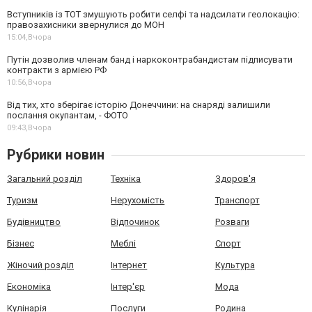
Вступників із ТОТ змушують робити селфі та надсилати геолокацію:
правозахисники звернулися до МОН
15:04,
Вчора
Путін дозволив членам банд і наркоконтрабандистам підписувати
контракти з армією РФ
10:56,
Вчора
Від тих, хто зберігає історію Донеччини: на снаряді залишили
послання окупантам, - ФОТО
09:43,
Вчора
Рубрики новин
Загальний розділ
Техніка
Здоров'я
Туризм
Нерухомість
Транспорт
Будівництво
Відпочинок
Розваги
Бізнес
Меблі
Спорт
Жіночий розділ
Інтернет
Культура
Економіка
Інтер'єр
Мода
Кулінарія
Послуги
Родина