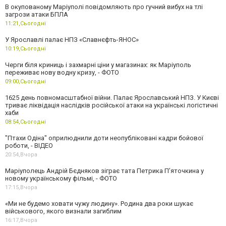
В окупованому Маріуполі повідомляють про гучний вибух на тлі
загрози атаки БПЛА
11:21,
Сьогодні
У Ярославлі палає НПЗ «Славнєфть-ЯНОС»
10:19,
Сьогодні
Черги біля криниць і захмарні ціни у магазинах: як Маріуполь
переживає нову водну кризу, - ФОТО
09:00,
Сьогодні
1625 день повномасштабної війни. Палає Ярославський НПЗ. У Києві
триває ліквідація наслідків російської атаки на українські логістичні
хаби
08:54,
Сьогодні
"Птахи Одіна" оприлюднили доти неопубліковані кадри бойової
роботи, - ВІДЕО
20:54,
Вчора
Маріуполець Андрій Бєдняков зіграє тата Петрика П’яточкина у
новому українському фільмі, - ФОТО
17:15,
Вчора
«Ми не будемо ховати чужу людину». Родина два роки шукає
військового, якого визнали загиблим
16:17,
Вчора