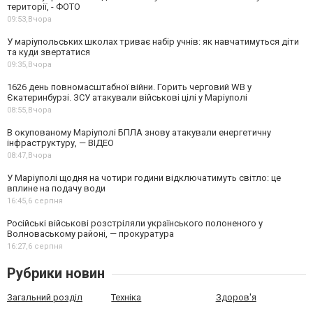
території, - ФОТО
09:53,
Вчора
У маріупольських школах триває набір учнів: як навчатимуться діти
та куди звертатися
09:35,
Вчора
1626 день повномасштабної війни. Горить черговий WB у
Єкатеринбурзі. ЗСУ атакували військові цілі у Маріуполі
08:55,
Вчора
В окупованому Маріуполі БПЛА знову атакували енергетичну
інфраструктуру, — ВІДЕО
08:47,
Вчора
У Маріуполі щодня на чотири години відключатимуть світло: це
вплине на подачу води
16:45,
6 серпня
Російські військові розстріляли українського полоненого у
Волноваському районі, — прокуратура
16:27,
6 серпня
Рубрики новин
Загальний розділ
Техніка
Здоров'я