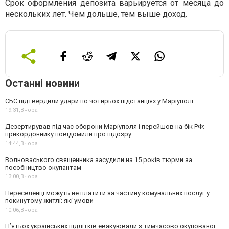
Срок оформления депозита варьируется от месяца до
нескольких лет. Чем дольше, тем выше доход.
Останні новини
СБС підтвердили удари по чотирьох підстанціях у Маріуполі
19:31,
Вчора
Дезертирував під час оборони Маріуполя і перейшов на бік РФ:
прикордоннику повідомили про підозру
14:44,
Вчора
Волноваського священника засудили на 15 років тюрми за
пособництво окупантам
13:00,
Вчора
Переселенці можуть не платити за частину комунальних послуг у
покинутому житлі: які умови
10:06,
Вчора
П’ятьох українських підлітків евакуювали з тимчасово окупованої