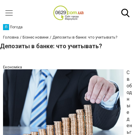
П
Погода
Головна
Бізнес новини
Депозиты в банке: что учитывать?
Депозиты в банке: что учитывать?
Економіка
С
в
об
од
н
ы
е
д
ен
ьг