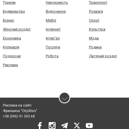
Туризм
Нерухомість
Транспорт
Будівництво
Відпочинок
Розваги
Бізнес
Меблі
Спорт
Жіночий розділ
Інтернет
Культура
Економіка
Інтер'єр
Мода
Кулінарія
Послуги
Родина
Подорожі
Робота
Дитячий розділ
Реклама
Реклама на сайті
Франшиза "CitySites"
+38 (096) 91 303 68