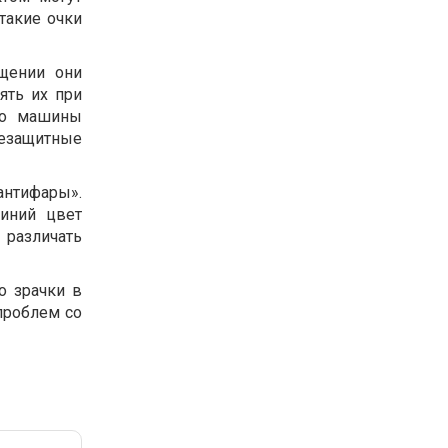
такие очки
щении они
ять их при
кло машины
цезащитные
антифары».
иний цвет
 различать
о зрачки в
проблем со