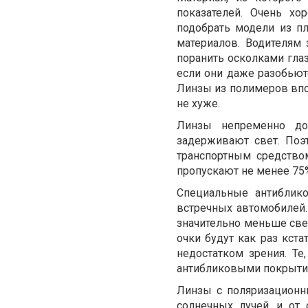
показателей. Очень хо
подобрать модели из пл
материалов. Водителям 
поранить осколками глаз
если они даже разобьютс
Линзы из полимеров впол
не хуже.
Линзы непременно до
задерживают свет. Поэ
транспортным средство
пропускают не менее 75%
Специальные антиблик
встречных автомобилей.
значительно меньше свет
очки будут как раз кста
недостатком зрения. Те
антибликовыми покрытия
Линзы с поляризационн
солнечных лучей, и от