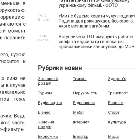
тата Петрика П’яточкина у новому
 меньше, в
українському фільмі, - ФОТО
орукостью,
16:17,
«Ми не будемо ховати чужу людину».
коррекцию.
Вчора
Родина два роки шукає військового,
вигаются с
якого визнали загиблим
ный момент
15:04,
Вступників із ТОТ змушують робити
ь поранить
Вчора
селфі та надсилати геолокацію:
правозахисники звернулися до МОН
его, нужно
носится к
Рубрики новин
ых линз не
Загальний
Техніка
Здоров'я
розділ
ы в случае
желательно
Туризм
Нерухомість
Транспорт
атов тоже
Будівництво
Відпочинок
Розваги
Бізнес
Меблі
Спорт
очки. Ведь
ннюю часть.
Жіночий
Інтернет
Культура
розділ
Ф-фильтры,
Економіка
Інтер'єр
Мода