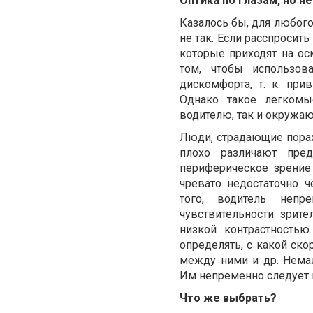
Оптика по глазам, но не
Казалось бы, для любого
не так. Если расспросит
которые приходят на о
том, чтобы использо
дискомфорта, т. к. пр
Однако такое легкомы
водителю, так и окружа
Люди, страдающие пораже
плохо различают пре
периферическое зрение
чревато недостаточно 
того, водитель непр
чувствительности зрит
низкой контрастность
определять, с какой ск
между ними и др. Немал
Им непременно следует 
Что же выбрать?