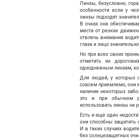
Линзы, безусловно, гор
особенности если у чел
линзы подходят значите
В очках она обеспечива
места от резких движен
отвлечь внимание водите
глаза и лицо значительно
Но при всех своих преи
отметить их дорогови
однодневным линзам, ко
Для людей, у которых о
совсем приемлемо, они м
наличия некоторых забо
это и при обычном р
использовать линзы не 
Есть и ещё один недоста
они способны защитить о
И в таких случаях водит
без солнцезащитных очко