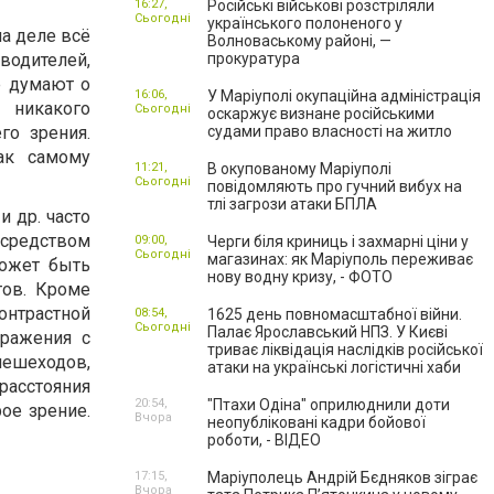
16:27,
Російські військові розстріляли
Сьогодні
українського полоненого у
на деле всё
Волноваському районі, —
 водителей,
прокуратура
е думают о
16:06,
У Маріуполі окупаційна адміністрація
 никакого
Сьогодні
оскаржує визнане російськими
го зрения.
судами право власності на житло
ак самому
11:21,
В окупованому Маріуполі
Сьогодні
повідомляють про гучний вибух на
тлі загрози атаки БПЛА
 др. часто
средством
09:00,
Черги біля криниць і захмарні ціни у
Сьогодні
магазинах: як Маріуполь переживає
может быть
нову водну кризу, - ФОТО
тов. Кроме
нтрастной
08:54,
1625 день повномасштабної війни.
Сьогодні
Палає Ярославський НПЗ. У Києві
бражения с
триває ліквідація наслідків російської
ешеходов,
атаки на українські логістичні хаби
расстояния
20:54,
"Птахи Одіна" оприлюднили доти
ое зрение.
Вчора
неопубліковані кадри бойової
роботи, - ВІДЕО
17:15,
Маріуполець Андрій Бєдняков зіграє
Вчора