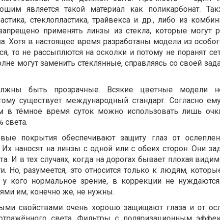
рошим является такой материал как поликарбонат. Т
астика, стеклопластика, трайвекса и др., либо из комби
запрещено применять линзы из стекла, которые могут р
а. Хотя в настоящее время разработаны модели из особог
я, то не рассыплются на осколки и потому не поранят сет
не могут заменить стеклянные, справляясь со своей зада
лжны быть прозрачные. Всякие цветные модели н
тому существует международный стандарт. Согласно ему
м в тёмное время суток можно использовать лишь очк
 света.
овые покрытия обеспечивают защиту глаз от ослеплен
 Их наносят на линзы с одной или с обеих сторон. Они з
а. И в тех случаях, когда на дорогах бывает плохая видим
ти. Но, разумеется, это относится только к людям, котор
, у кого нормальное зрение, в коррекции не нуждаются
ми им, конечно же, не нужны.
ыми свойствами очень хорошо защищают глаза и от о
 отражённого света. Фильтры с поляризационным эффе