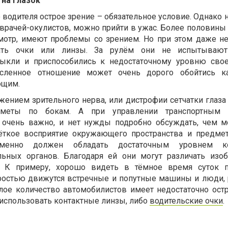
 на глазок
 водителя острое зрение – обязательное условие. Однако 
ь врачей-окулистов, можно прийти в ужас. Более половины
смотр, имеют проблемы со зрением. Но при этом даже н
вать очки или линзы. За рулём они не испытывают
ивыкли и приспособились к недостаточному уровню свое
сленное отношение может очень дорого обойтись к
ющим.
нием зрительного нерва, или дистрофии сетчатки глаза и
дметы по бокам. А при управлении транспортным 
 очень важно, и нет нужды подробно обсуждать, чем 
чёткое восприятие окружающего пространства и предме
еменно должен обладать достаточным уровнем ко
ельных органов. Благодаря ей они могут различать изо
ю. К примеру, хорошо видеть в тёмное время суток п
оростью движутся встречные и попутные машины и люди, 
ое количество автомобилистов имеет недостаточно остр
использовать контактные линзы, либо
водительские очки
.