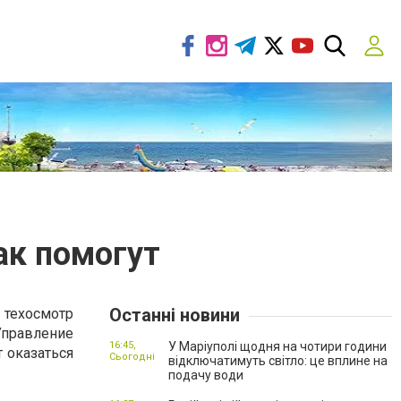
ак помогут
Останні новини
техосмотр
Управление
16:45,
У Маріуполі щодня на чотири години
 оказаться
Сьогодні
відключатимуть світло: це вплине на
подачу води