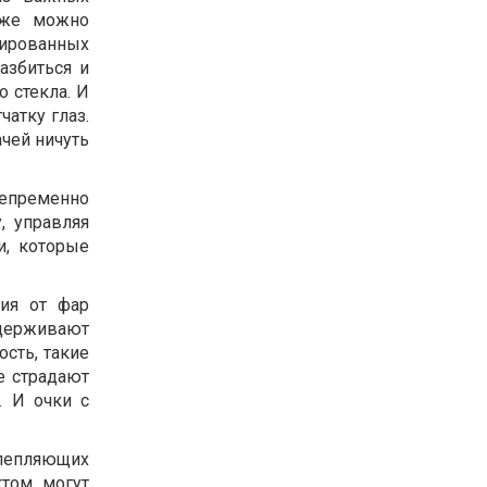
акже можно
нированных
азбиться и
о стекла. И
чатку глаз.
чей ничуть
епременно
, управляя
и, которые
ия от фар
адерживают
ость, такие
ые страдают
. И очки с
слепляющих
ктом могут