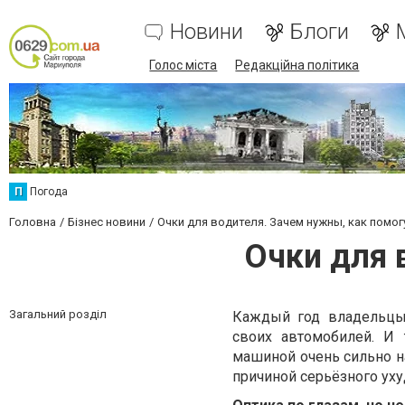
Новини
Блоги
Голос міста
Редакційна політика
П
Погода
Головна
Бізнес новини
Очки для водителя. Зачем нужны, как помог
Очки для 
Загальний розділ
Каждый год владельцы
своих автомобилей. И 
машиной очень сильно на
причиной серьёзного ух