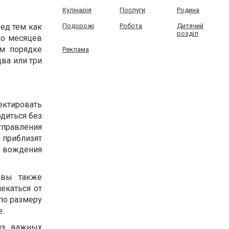
Кулінарія
Послуги
Родина
ед тем как
Подорожі
Робота
Дитячий
розділ
ко месяцев
ом порядке
Реклама
два или три
ектировать
диться без
правления
 приблизят
я вождения
авы также
екаться от
 по размеру
е.
из важных