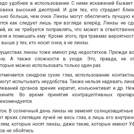
аздо удобнее в использовании. С ними искажений бывает
овека высокий диоптрий. И для тех, кто страдает близ
льно больше, чем очки. Линзы могут обеспечить лучшую 
ется как следует лишь при взгляде вперёд. Линзы не сд
ий, их не требуется поправлять, что может в ответствен
ля и помешать ему. Кроме этого, при травмах вероятност
 выше у тех, кто носит очки, а не линзы.
муществах линзы тоже имеют ряд недостатков. Прежде вс
зну. А также сложности в уходе. Это, правда, не от
торые можно использовать только один раз.
тмечается синдром сухих глаз, использование контактн
огут испытывать неудобства. Также нельзя надевать линз
леваний органов зрения: кератит, конъюнктивит и др. Не
ините. Во время принятия контрацептивных препар
рекомендуется.
ток. В солнечный день линзы не заменят солнцезащитные 
т ярких слепящих лучей не весь глаз, а лишь его внутре
елям, которые носят линзы, даже такие, которые имеют У
в не обойтись.