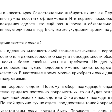
 выписать врач. Самостоятельно выбирать их нельзя. Пер
енно нужно посетить офтальмолога. И в первые несколь
 вождения сделать это ещё раз. А после в обязательн
инимум один раз в год. В случае же ухудшения зрения по 
редъявляются к очкам?
ны идеально выполнять своё главное назначение – корр
костью или дальнозоркостью могут в повседневности обхо
 носить более слабые, чем им требуется. Но для у
м непременно нужно подобрать именно такие, которые
казателю. В настоящее время можно приобрести очки дл
и покрытиями.
жны хорошо сидеть. Поэтому выбор подходящей опр
елю придётся постоянно поправлять их, то он будет отвл
ть причиной опасных последствий. Очки должны подходить
. По этой причине лучше отдать предпочтение тонкой оправ
о изготовлены очки, должен быть. Прочность – один 