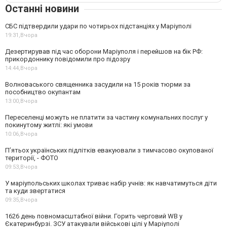
Останні новини
СБС підтвердили удари по чотирьох підстанціях у Маріуполі
19:31,
Вчора
Дезертирував під час оборони Маріуполя і перейшов на бік РФ:
прикордоннику повідомили про підозру
14:44,
Вчора
Волноваського священника засудили на 15 років тюрми за
пособництво окупантам
13:00,
Вчора
Переселенці можуть не платити за частину комунальних послуг у
покинутому житлі: які умови
10:06,
Вчора
П’ятьох українських підлітків евакуювали з тимчасово окупованої
території, - ФОТО
09:53,
Вчора
У маріупольських школах триває набір учнів: як навчатимуться діти
та куди звертатися
09:35,
Вчора
1626 день повномасштабної війни. Горить черговий WB у
Єкатеринбурзі. ЗСУ атакували військові цілі у Маріуполі