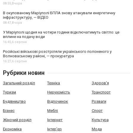
08:55,
Вчора
В окупованому Маріуполі БПЛА знову атакували енергетичну
інфраструктуру, — ВІДЕО
08:47,
Вчора
У Маріуполі щодня на чотири години відключатимуть світло: це
вплине на подачу води
16:45,
6 серпня
Російські військові розстріляли українського полоненого у
Волноваському районі, — прокуратура
16:27,
6 серпня
Рубрики новин
Загальний розділ
Техніка
Здоров'я
Туризм
Нерухомість
Транспорт
Будівництво
Відпочинок
Розваги
Бізнес
Меблі
Спорт
Жіночий розділ
Інтернет
Культура
Економіка
Інтер'єр
Мода